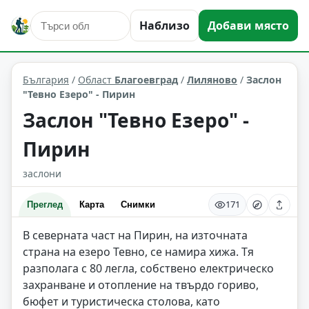
Наблизо
Добави място
места за подслон
Лиляново
Област: Благоевград
България
/
Област
Благоевград
/
Лиляново
/
Заслон
"Тевно Езеро" - Пирин
Заслон "Тевно Езеро" -
Пирин
заслони
171
Преглед
Карта
Снимки
В северната част на Пирин, на източната
страна на езеро Тевно, се намира хижа. Тя
разполага с 80 легла, собствено електрическо
захранване и отопление на твърдо гориво,
бюфет и туристическа столова, като