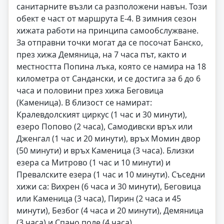
санитарните възли са разположени навън. Този
обект е част от маршрута Е-4. В зимния сезон
хижата работи на принципа самообслужване.
За отправни точки могат да се посочат Банско,
през хижа Демяница, на 7 часа път, както и
местността Попина лъка, която се намира на 18
километра от Сандански, и се достига за 6 до 6
часа и половини през хижа Беговица
(Каменица). В близост се намират:
Кралевдолският циркус (1 час и 30 минути),
езеро Попово (2 часа), Самодивски връх или
Дженгал (1 час и 20 минути), връх Момин двор
(50 минути) и връх Каменица (3 часа). Близки
езера са Митрово (1 час и 10 минути) и
Превалските езера (1 час и 10 минути). Съседни
хижи са: Вихрен (6 часа и 30 минути), Беговица
или Каменица (3 часа), Пирин (2 часа и 45
минути), Безбог (4 часа и 20 минути), Демяница
(3 часа) и Спано поле (4 часа).