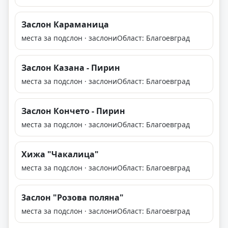
Заслон Караманица
места за подслон · заслони
Област: Благоевград
Заслон Казана - Пирин
места за подслон · заслони
Област: Благоевград
Заслон Кончето - Пирин
места за подслон · заслони
Област: Благоевград
Хижа "Чакалица"
места за подслон · заслони
Област: Благоевград
3аслон "Розова поляна"
места за подслон · заслони
Област: Благоевград