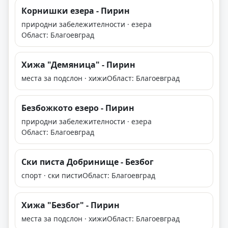
Корнишки езера - Пирин
природни забележителности · езера
Област: Благоевград
Хижа "Демяница" - Пирин
места за подслон · хижи
Област: Благоевград
Безбожкото езеро - Пирин
природни забележителности · езера
Област: Благоевград
Ски писта Добринище - Безбог
спорт · ски писти
Област: Благоевград
Хижа "Безбог" - Пирин
места за подслон · хижи
Област: Благоевград