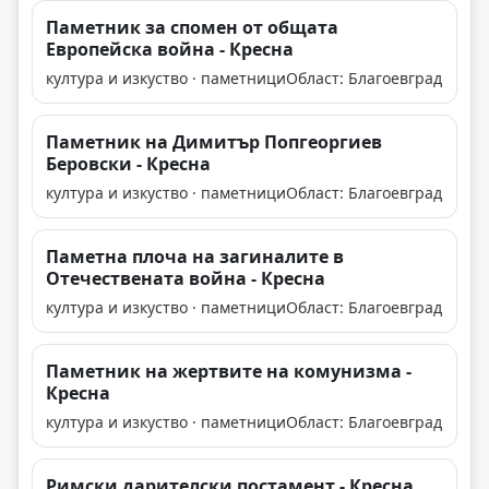
Паметник за спомен от общата
Европейска война - Кресна
култура и изкуство · паметници
Област: Благоевград
Паметник на Димитър Попгеоргиев
Беровски - Кресна
култура и изкуство · паметници
Област: Благоевград
Паметна плоча на загиналите в
Отечествената война - Кресна
култура и изкуство · паметници
Област: Благоевград
Паметник на жертвите на комунизма -
Кресна
култура и изкуство · паметници
Област: Благоевград
Римски дарителски постамент - Кресна