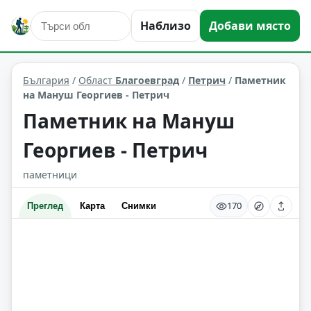
Наблизо
Добави място
култура и изкуство
Петрич
Област: Благоевград
България
/
Област
Благоевград
/
Петрич
/
Паметник
на Мануш Георгиев - Петрич
Паметник на Мануш
Георгиев - Петрич
паметници
170
Преглед
Карта
Снимки