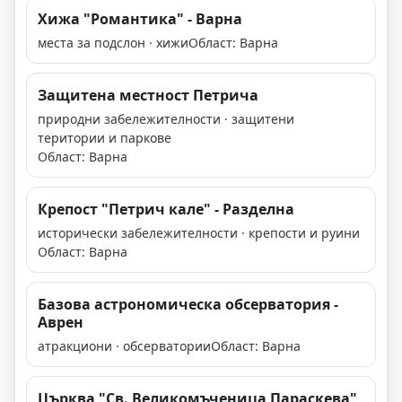
Хижа "Романтика" - Варна
места за подслон · хижи
Област: Варна
Защитена местност Петрича
природни забележителности · защитени
територии и паркове
Област: Варна
Крепост "Петрич кале" - Разделна
исторически забележителности · крепости и руини
Област: Варна
Базова астрономическа обсерватория -
Аврен
атракциони · обсерватории
Област: Варна
Църква "Св. Великомъченица Параскева"