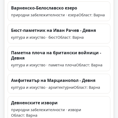
Варненско-Белославско езеро
природни забележителности · езера
Област: Варна
Бюст-паметник на Иван Рачев - Девня
култура и изкуство · бюст
Област: Варна
Паметна плоча на британски войници -
Девня
култура и изкуство · паметна плоча
Област: Варна
Амфитеатър на Марцианопол - Девня
култура и изкуство · архитектурни
Област: Варна
Девненските извори
природни забележителности · извори
Област: Варна