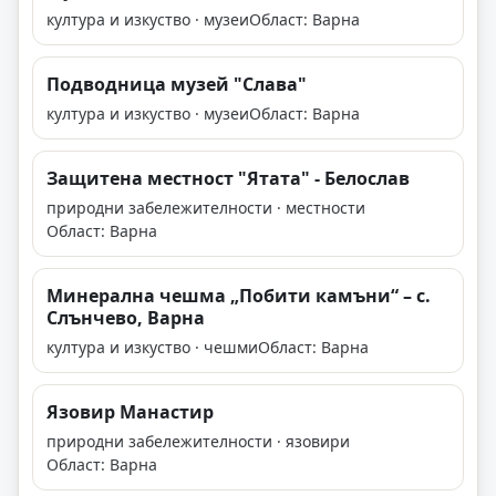
култура и изкуство · музеи
Област: Варна
Подводница музей "Слава"
култура и изкуство · музеи
Област: Варна
Защитена местност "Ятата" - Белослав
природни забележителности · местности
Област: Варна
Минерална чешма „Побити камъни“ – с.
Слънчево, Варна
култура и изкуство · чешми
Област: Варна
Язовир Манастир
природни забележителности · язовири
Област: Варна