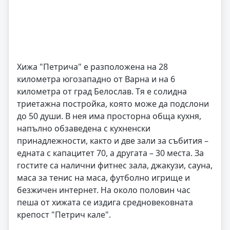
Хижа "Петрича" е разположена на 28
километра югозападно от Варна и на 6
километра от град Белослав. Тя е солидна
триетажна постройка, която може да подслони
до 50 души. В нея има просторна обща кухня,
напълно обзаведена с кухненски
принадлежности, както и две зали за събития –
едната с капацитет 70, а другата – 30 места. За
гостите са налични фитнес зала, джакузи, сауна,
маса за тенис на маса, футболно игрище и
безжичен интернет. На около половин час
пеша от хижата се издига средновековната
крепост "Петрич кале".