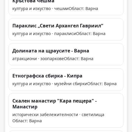
Кръстова чешма
култура и изкуство · чешми
Област: Варна
Параклис „Свети Архангел Гавриил“
култура и изкуство · параклиси
Област: Варна
Долината на щраусите - Варна
атракциони · зоопаркове
Област: Варна
Етнографска сбирка - Кипра
култура и изкуство · музейни сбирки
Област: Варна
Скален манастир "Кара пещера" -
Манастир
исторически забележителности · светилища
Област: Варна