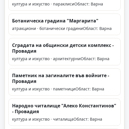
култура и изкуство · параклиси
Област: Варна
Ботаническа градина "Мaргарита"
атракциони · ботанически градини
Област: Варна
Сградата на общински детски комплекс -
Провадия
култура и изкуство · архитектурни
Област: Варна
Паметник на загиналите във войните -
Провадия
култура и изкуство · паметници
Област: Варна
Народно читалище "Алеко Константинов"
- Провадия
култура и изкуство · читалища
Област: Варна