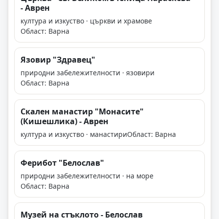
- Аврен
култура и изкуство · църкви и храмове
Област: Варна
Язовир "Здравец"
природни забележителности · язовири
Област: Варна
Скален манастир "Монасите"
(Кишешлика) - Аврен
култура и изкуство · манастири
Област: Варна
Ферибот "Белослав"
природни забележителности · на море
Област: Варна
Музей на стъклото - Белослав