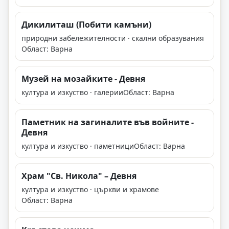
Дикилиташ (Побити камъни)
природни забележителности · скални образувания
Област: Варна
Музей на мозайките - Девня
култура и изкуство · галерии
Област: Варна
Паметник на загиналите във войните -
Девня
култура и изкуство · паметници
Област: Варна
Храм "Св. Никола" – Девня
култура и изкуство · църкви и храмове
Област: Варна