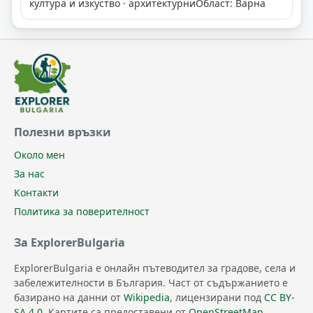
култура и изкуство · архитектурни
Област: Варна
Полезни връзки
Около мен
За нас
Контакти
Политика за поверителност
За ExplorerBulgaria
ExplorerBulgaria е онлайн пътеводител за градове, села и
забележителности в България. Част от съдържанието е
базирано на данни от
Wikipedia
, лицензирани под
CC BY-
SA 4.0
. Картите са предоставени от
OpenStreetMap
.