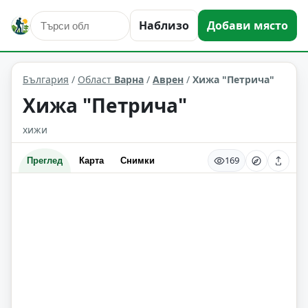
Наблизо
Добави място
места за подслон
Аврен
Област: Варна
България
/
Област
Варна
/
Аврен
/
Хижа "Петрича"
Хижа "Петрича"
хижи
169
Преглед
Карта
Снимки