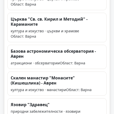
Област: Варна
Църква "Св. св. Кирил и Методий" -
Караманите
култура и изкуство · църкви и храмове
Област: Варна
Базова астрономическа обсерватория -
Аврен
атракциони · обсерватории
Област: Варна
Скален манастир "Монасите"
(Кишешлика) - Аврен
култура и изкуство · манастири
Област: Варна
Язовир "Здравец"
природни забележителности · язовири