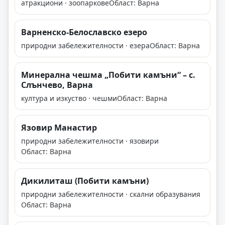
атракциони · зоопаркове
Област: Варна
Варненско-Белославско езеро
природни забележителности · езера
Област: Варна
Минерална чешма „Побити камъни“ – с.
Слънчево, Варна
култура и изкуство · чешми
Област: Варна
Язовир Манастир
природни забележителности · язовири
Област: Варна
Дикилиташ (Побити камъни)
природни забележителности · скални образувания
Област: Варна