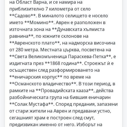
на Област Варна, и се намира на
приблизително 7 километра от село
**Садово**. В миналото селището е носело
името **Момино**. Аврен е разположен в
източната зона на **Дунавската хълмиста
равнина**, по южните склонове на
**Авренското плато**, на надморска височина
от 280 метра. Местната църква, посветена на
**Света Великомъченица Параскева-Петка**, е
издигната през **1868 година**. Строежът ѝ е
осъществен след разформироването на
**еничарския корпус** по време на
**Османското владичество**. В този период, в
рамките на **Провадийската кааза**, действа
разбойническата група на бившия еничарин
**Солак Мустафа**. Според предания, запазени
от стари жители на Аврен и предавани устно,
сегашният храм е построен след смут,
предизвикан именно от него. Изборът на