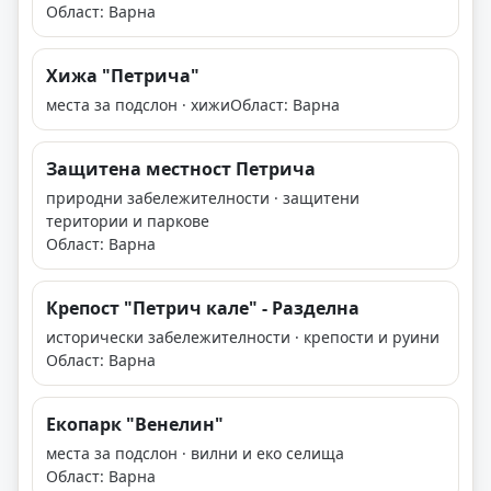
Област: Варна
Хижа "Петрича"
места за подслон · хижи
Област: Варна
Защитена местност Петрича
природни забележителности · защитени
територии и паркове
Област: Варна
Крепост "Петрич кале" - Разделна
исторически забележителности · крепости и руини
Област: Варна
Екопарк "Венелин"
места за подслон · вилни и еко селища
Област: Варна