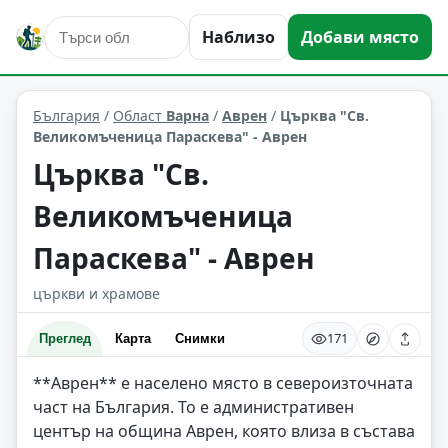
Наблизо
Добави място
култура и изкуство
Аврен
Област: Варна
България
/
Област
Варна
/
Аврен
/
Църква "Св.
Великомъченица Параскева" - Аврен
Църква "Св.
Великомъченица
Параскева" - Аврен
църкви и храмове
171
Преглед
Карта
Снимки
**Аврен** е населено място в североизточната
част на България. То е административен
център на община Аврен, която влиза в състава