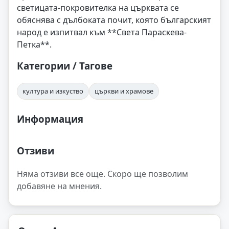
светицата-покровителка на църквата се
обяснява с дълбоката почит, която българският
народ е изпитвал към **Света Параскева-
Петка**.
Категории / Тагове
култура и изкуство
църкви и храмове
Информация
Отзиви
Няма отзиви все още. Скоро ще позволим
добавяне на мнения.