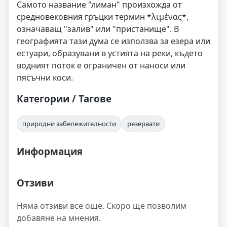
Самото название "лиман" произхожда от
средновековния гръцки термин *λιμένας*,
означаващ "залив" или "пристанище". В
географията тази дума се използва за езера или
естуари, образувани в устията на реки, където
водният поток е ограничен от наноси или
пясъчни коси.
Категории / Тагове
природни забележителности
резервати
Информация
Отзиви
Няма отзиви все още. Скоро ще позволим
добавяне на мнения.