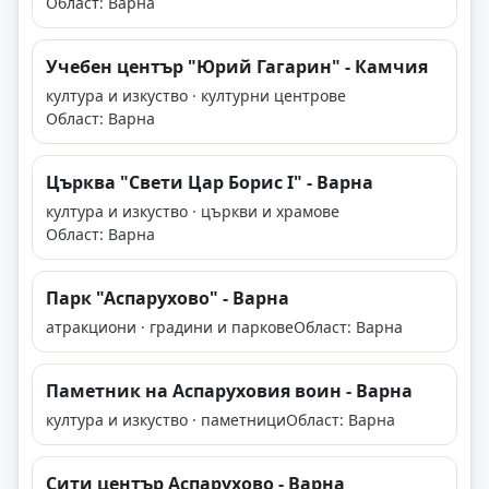
Област: Варна
Учебен център "Юрий Гагарин" - Камчия
култура и изкуство · културни центрове
Област: Варна
Църква "Свети Цар Борис I" - Варна
култура и изкуство · църкви и храмове
Област: Варна
Парк "Аспарухово" - Варна
атракциони · градини и паркове
Област: Варна
Паметник на Аспаруховия воин - Варна
култура и изкуство · паметници
Област: Варна
Сити център Аспарухово - Варна