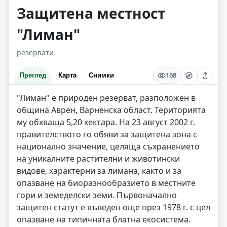
Защитена местност
"Лиман"
резервати
168
Преглед
Карта
Снимки
"Лиман" е природен резерват, разположен в
община Аврен, Варненска област. Територията
му обхваща 5,20 хектара. На 23 август 2002 г.
правителството го обяви за защитена зона с
национално значение, целяща съхранението
на уникалните растителни и животински
видове, характерни за лимана, както и за
опазване на биоразнообразието в местните
гори и земеделски земи. Първоначално
защитен статут е въведен още през 1978 г. с цел
опазване на типичната блатна екосистема.