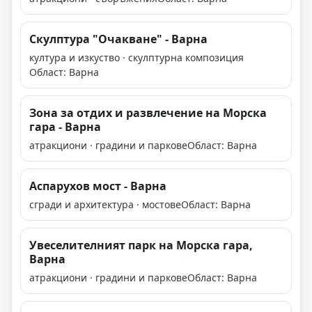
Скулптура "Очакване" - Варна
култура и изкуство · скулптурна композиция
Област: Варна
Зона за отдих и развлечение на Морска
гара - Варна
атракциони · градини и паркове
Област: Варна
Аспарухов мост - Варна
сгради и архитектура · мостове
Област: Варна
Увеселителният парк на Морска гара,
Варна
атракциони · градини и паркове
Област: Варна