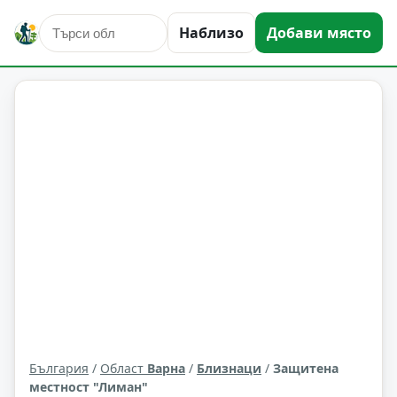
Наблизо
Добави място
природни забележителности
Близнаци
Област: Варна
България
/
Област
Варна
/
Близнаци
/
Защитена
местност "Лиман"