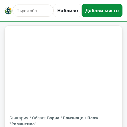
Наблизо
Добави място
природни забележителности
Близнаци
Област: Варна
България
/
Област
Варна
/
Близнаци
/
Плаж
"Романтика"