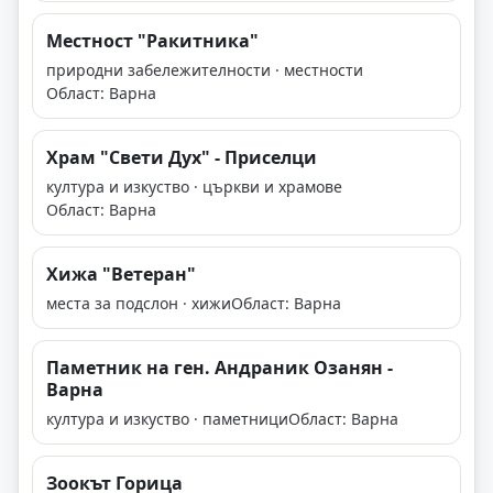
Местност "Ракитника"
природни забележителности · местности
Област: Варна
Храм "Свети Дух" - Приселци
култура и изкуство · църкви и храмове
Област: Варна
Хижа "Ветеран"
места за подслон · хижи
Област: Варна
Паметник на ген. Андраник Озанян -
Варна
култура и изкуство · паметници
Област: Варна
Зоокът Горица