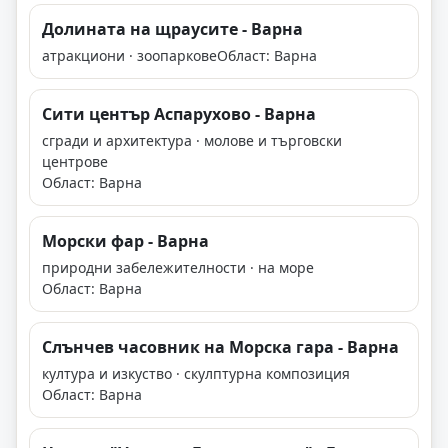
Долината на щраусите - Варна
атракциони · зоопаркове
Област: Варна
Сити център Аспарухово - Варна
сгради и архитектура · молове и търговски
центрове
Област: Варна
Морски фар - Варна
природни забележителности · на море
Област: Варна
Слънчев часовник на Морска гара - Варна
култура и изкуство · скулптурна композиция
Област: Варна