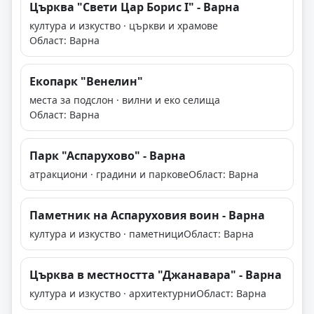
Църква "Свети Цар Борис I" - Варна
култура и изкуство · църкви и храмове
Област: Варна
Екопарк "Венелин"
места за подслон · вилни и еко селища
Област: Варна
Парк "Аспарухово" - Варна
атракциони · градини и паркове
Област: Варна
Паметник на Аспаруховия воин - Варна
култура и изкуство · паметници
Област: Варна
Църква в местността "Джанавара" - Варна
култура и изкуство · архитектурни
Област: Варна