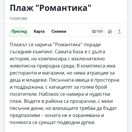
Плаж "Романтика"
плажове
169
Преглед
Карта
Снимки
Плажът се нарича "Романтика" поради
съседния къмпинг. Самата база е с дълга
история, но компенсира с изключително
живописна природна среда. В комплекса има
ресторанти и магазини, но няма атракции за
деца и младежи. Пясъчната ивица е просторна
и поддържана, с капацитет за голям брой
посетители. Наблизо се намира и нудистки
плаж. Водите в района са прозрачни, с меки
пясъчни дюни, но влизащите трябва да бъдат
предпазливи – зоната не е охранявана и
понякога се срещат подводни дупки.