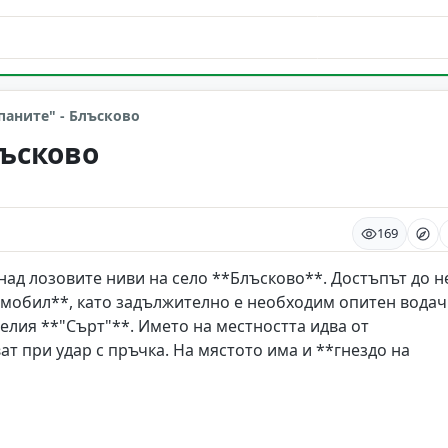
а
паните" - Блъсково
лъсково
169
над лозовите ниви на село **Блъсково**. Достъпът до н
мобил**, като задължително е необходим опитен водач
елия **"Сърт"**. Името на местността идва от
ат при удар с пръчка. На мястото има и **гнездо на