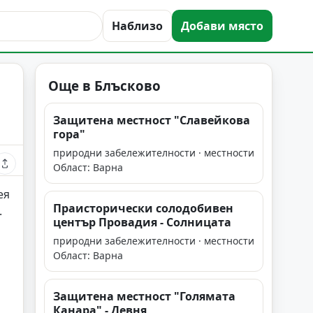
Наблизо
Добави място
Още в Блъсково
Защитена местност "Славейкова
гора"
природни забележителности · местности
Област: Варна
ея
Праисторически солодобивен
.
център Провадия - Солницата
природни забележителности · местности
Област: Варна
Защитена местност "Голямата
Канара" - Девня