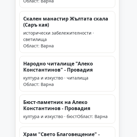
Област: Варна
Скален манастир Жълтата скала
(Саръ кая)
исторически забележителности ·
светилища
Област: Варна
Народно читалище "Алеко
Константинов" - Провадия
култура и изкуство · читалища
Област: Варна
Бюст-паметник на Алеко
Константинов - Провадия
култура и изкуство · бюст
Област: Варна
Храм "Свето Благовещение" -