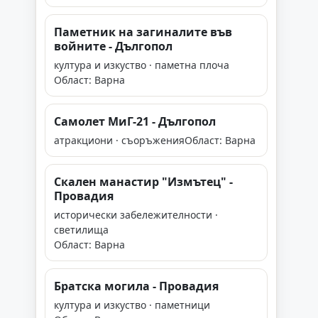
Паметник на загиналите във
войните - Дългопол
култура и изкуство · паметна плоча
Област: Варна
Самолет МиГ-21 - Дългопол
атракциони · съоръжения
Област: Варна
Скален манастир "Измътец" -
Провадия
исторически забележителности ·
светилища
Област: Варна
Братска могила - Провадия
култура и изкуство · паметници