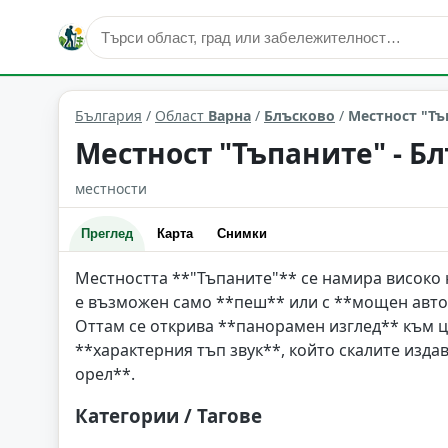
природни забележителности
Блъсково
Област: Варн
България
/
Област
Варна
/
Блъсково
/
Местност "Тъ
Местност "Тъпаните" - Б
местности
Преглед
Карта
Снимки
Местността **"Тъпаните"** се намира високо 
е възможен само **пеш** или с **мощен авто
Оттам се открива **панорамен изглед** към ц
**характерния тъп звук**, който скалите издав
орел**.
Категории / Тагове