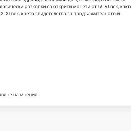
огически разкопки са открити монети от IV–VI век, какт
X–XI век, което свидетелства за продължителното ѝ
авяне на мнения.