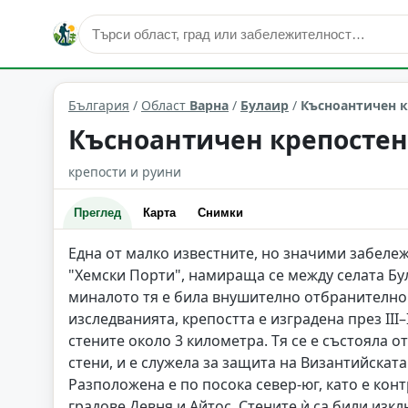
исторически забележителности
Булаир
Област: Вар
България
/
Област
Варна
/
Булаир
/
Късноантичен к
Късноантичен крепостен
крепости и руини
Преглед
Карта
Снимки
Една от малко известните, но значими забеле
"Хемски Порти", намираща се между селата Бул
миналото тя е била внушително отбранително 
изследванията, крепостта е изградена през III
стените около 3 километра. Тя се е състояла 
стени, и е служела за защита на Византийскат
Разположена е по посока север-юг, като е ко
градове Девня и Айтос. Стените ѝ са били изклю