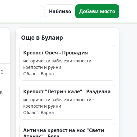
Наблизо
Добави място
Още в Булаир
Крепост Овеч - Провадия
исторически забележителности ·
крепости и руини
Област: Варна
Крепост "Петрич кале" - Разделна
в
исторически забележителности ·
крепости и руини
а
Област: Варна
Антична крепост на нос "Свети
Атанас" - Бяла