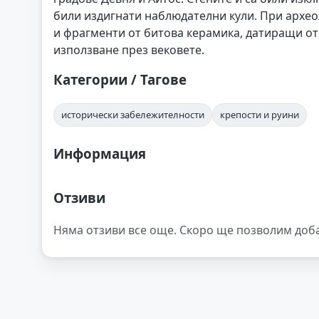
били издигнати наблюдателни кули. При археол
и фрагменти от битова керамика, датиращи от 
използване през вековете.
Категории / Тагове
исторически забележителности
крепости и руини
Информация
Отзиви
Няма отзиви все още. Скоро ще позволим доб