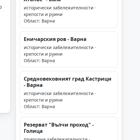
о
исторически забележителности ·
крепости и руини
Област: Варна
Еничарския ров - Варна
исторически забележителности ·
крепости и руини
Област: Варна
Средновековният град Кастрици
- Варна
исторически забележителности ·
крепости и руини
Област: Варна
Резерват "Вълчи проход" -
Голица
природни забележителности ·