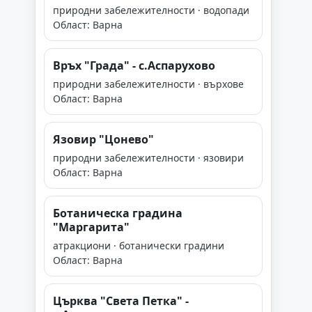
природни забележителности · водопади
Област: Варна
Връх "Града" - с.Аспарухово
природни забележителности · върхове
Област: Варна
Язовир "Цонево"
природни забележителности · язовири
Област: Варна
Ботаническа градина
"Мaргарита"
атракциони · ботанически градини
Област: Варна
Църква "Света Петка" -