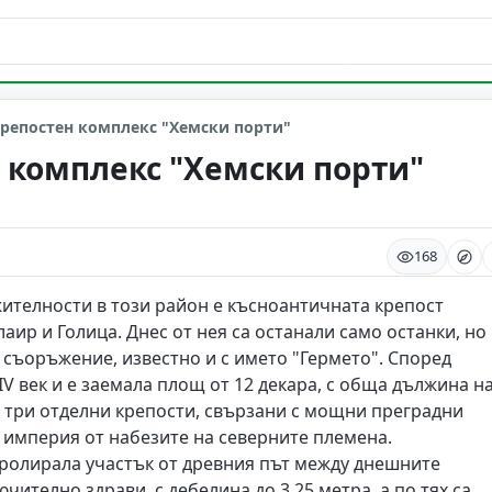
на
репостен комплекс "Хемски порти"
 комплекс "Хемски порти"
168
жителности в този район е късноантичната крепост
аир и Голица. Днес от нея са останали само останки, но 
съоръжение, известно и с името "Гермето". Според
–IV век и е заемала площ от 12 декара, с обща дължина н
от три отделни крепости, свързани с мощни преградни
а империя от набезите на северните племена.
нтролирала участък от древния път между днешните
чително здрави, с дебелина до 3,25 метра, а по тях са