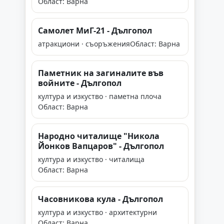
Област: Варна
Самолет МиГ-21 - Дългопол
атракциони · съоръжения
Област: Варна
Паметник на загиналите във
войните - Дългопол
култура и изкуство · паметна плоча
Област: Варна
Народно читалище "Никола
Йонков Вапцаров" - Дългопол
култура и изкуство · читалища
Област: Варна
Часовникова кула - Дългопол
култура и изкуство · архитектурни
Област: Варна