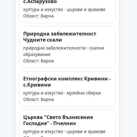
с.Аспарухово
култура и изкуство · църкви и храмове
Област: Варна
Природна забележителност
Чудните скали
природни забележителности · скални
образувания
Област: Варна
Етнографски комплекс Кривини -
с.Кривини
култура и изкуство · музейни сбирки
Област: Варна
Църква "Свето Възнесение
Господне" - Пчелник
култура и изкуство · църкви и храмове