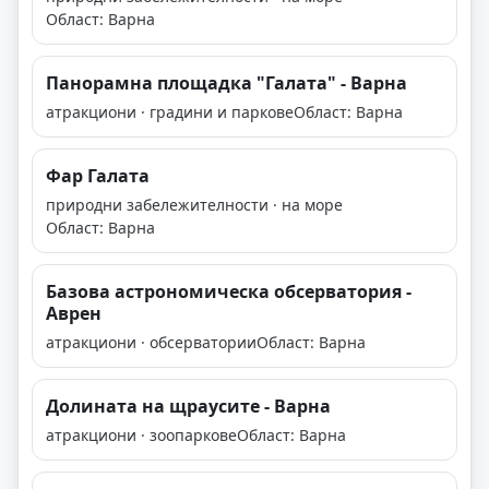
Област: Варна
Панорамна площадка "Галата" - Варна
атракциони · градини и паркове
Област: Варна
Фар Галата
природни забележителности · на море
Област: Варна
Базова астрономическа обсерватория -
Аврен
атракциони · обсерватории
Област: Варна
Долината на щраусите - Варна
атракциони · зоопаркове
Област: Варна