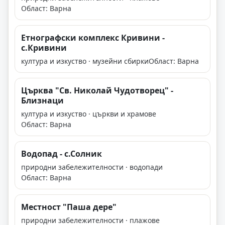
Област: Варна
Етнографски комплекс Кривини -
с.Кривини
култура и изкуство · музейни сбирки
Област: Варна
Църква "Св. Николай Чудотворец" -
Близнаци
култура и изкуство · църкви и храмове
Област: Варна
Водопад - с.Солник
природни забележителности · водопади
Област: Варна
Местност "Паша дере"
природни забележителности · плажове