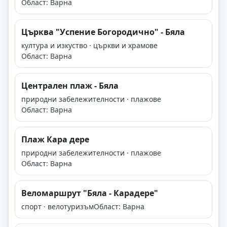
Област: Варна
Църква "Успение Богородично" - Бяла
култура и изкуство · църкви и храмове
Област: Варна
Централен плаж - Бяла
природни забележителности · плажове
Област: Варна
Плаж Кара дере
природни забележителности · плажове
Област: Варна
Веломаршрут "Бяла - Карадере"
спорт · велотуризъм
Област: Варна