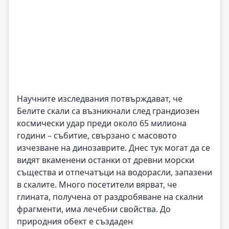
Научните изследвания потвърждават, че
Белите скали са възникнали след грандиозен
космически удар преди около 65 милиона
години – събитие, свързано с масовото
изчезване на динозаврите. Днес тук могат да се
видят вкаменени останки от древни морски
същества и отпечатъци на водорасли, запазени
в скалите. Много посетители вярват, че
глината, получена от раздробяване на скални
фрагменти, има лечебни свойства. До
природния обект е създаден