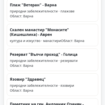
Плаж "Ветеран" - Варна
природни забележителности · плажове
Област: Варна
Скален манастир "Монасите"
(Кишешлика) - Аврен
култура и изкуство · манастири
Област: Варна
Резерват "Вълчи проход" - Голица
природни забележителности · резервати
Област: Варна
Язовир "Здравец"
природни забележителности · язовири
Област: Варна
Паметник на ген. Андраник Озанян -