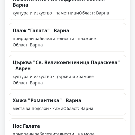
Варна
култура и изкуство · паметници
Област: Варна
Плаж "Галата" - Варна
природни забележителности · плажове
Област: Варна
Църква "Св. Великомъченица Параскева"
- Аврен
култура и изкуство · църкви и храмове
Област: Варна
Хижа "Романтика" - Варна
места за подслон · хижи
Област: Варна
Нос Галата
природни забележителности · на море