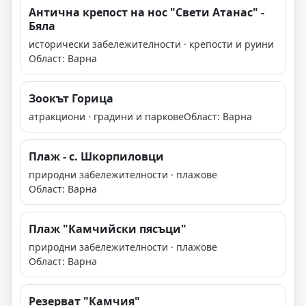
Антична крепост на нос "Свети Атанас" -
Бяла
исторически забележителности · крепости и руини
Област: Варна
Зоокът Горица
атракциони · градини и паркове
Област: Варна
Плаж - с. Шкорпиловци
природни забележителности · плажове
Област: Варна
Плаж "Камчийски пясъци"
природни забележителности · плажове
Област: Варна
Резерват "Камчия"