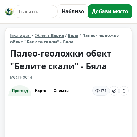
Наблизо
Добави място
природни забележителности
Бяла
Област: Варна
България
/
Област
Варна
/
Бяла
/
Палео-геоложки
обект "Белите скали" - Бяла
Палео-геоложки обект
"Белите скали" - Бяла
местности
171
Преглед
Карта
Снимки