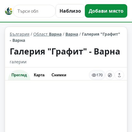
Наблизо
Добави място
култура и изкуство
Варна
Област: Варна
България
/
Област
Варна
/
Варна
/
Галерия "Графит"
- Варна
Галерия "Графит" - Варна
галерии
170
Преглед
Карта
Снимки