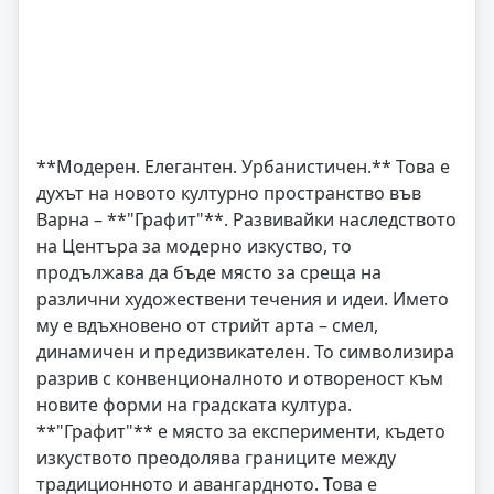
**Модерен. Елегантен. Урбанистичен.** Това е
духът на новото културно пространство във
Варна – **"Графит"**. Развивайки наследството
на Центъра за модерно изкуство, то
продължава да бъде място за среща на
различни художествени течения и идеи. Името
му е вдъхновено от стрийт арта – смел,
динамичен и предизвикателен. То символизира
разрив с конвенционалното и отвореност към
новите форми на градската култура.
**"Графит"** е място за експерименти, където
изкуството преодолява границите между
традиционното и авангардното. Това е