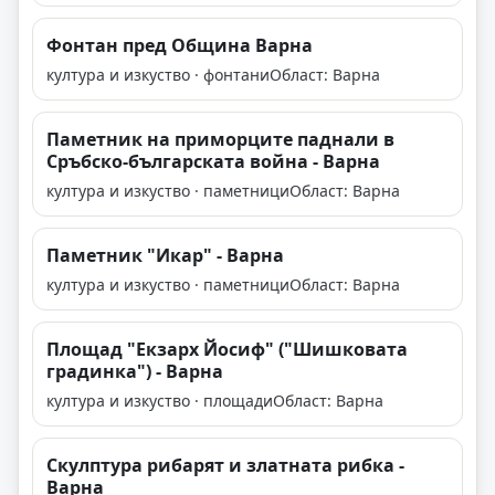
Фонтан пред Община Варна
култура и изкуство · фонтани
Област: Варна
Паметник на приморците паднали в
Сръбско-българската война - Варна
култура и изкуство · паметници
Област: Варна
Паметник "Икар" - Варна
култура и изкуство · паметници
Област: Варна
Площад "Екзарх Йосиф" ("Шишковата
градинка") - Варна
култура и изкуство · площади
Област: Варна
Скулптура рибарят и златната рибка -
Варна