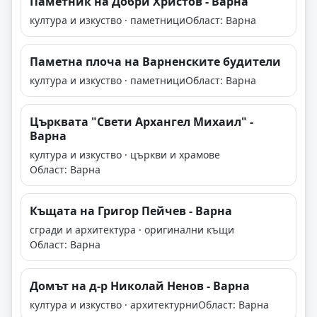
Паметник на Добри Христов - Варна
култура и изкуство · паметници
Област: Варна
Паметна плоча на Варненските будители
култура и изкуство · паметници
Област: Варна
Църквата "Свети Архангел Михаил" -
Варна
култура и изкуство · църкви и храмове
Област: Варна
Къщата на Григор Пейчев - Варна
сгради и архитектура · оригинални къщи
Област: Варна
Домът на д-р Николай Ненов - Варна
култура и изкуство · архитектурни
Област: Варна