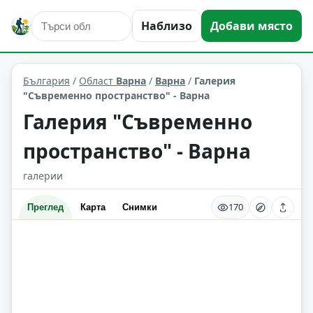
Наблизо
Добави място
култура и изкуство
Варна
Област: Варна
България
/
Област
Варна
/
Варна
/
Галерия
"Съвременно пространство" - Варна
Галерия "Съвременно
пространство" - Варна
галерии
170
Преглед
Карта
Снимки