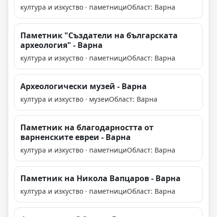
култура и изкуство · паметници
Област: Варна
Паметник "Създатели на българската
археология" - Варна
култура и изкуство · паметници
Област: Варна
Археологически музей - Варна
култура и изкуство · музеи
Област: Варна
Паметник на благодарността от
варненските евреи - Варна
култура и изкуство · паметници
Област: Варна
Паметник на Никола Вапцаров - Варна
култура и изкуство · паметници
Област: Варна