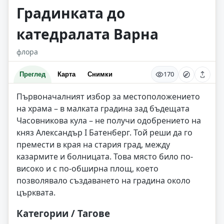
Градинката до
катедралата Варна
флора
170
Преглед
Карта
Снимки
Първоначалният избор за местоположението
на храма – в малката градина зад бъдещата
Часовникова кула – не получи одобрението на
княз Александър І Батенберг. Той реши да го
премести в края на стария град, между
казармите и болницата. Това място било по-
високо и с по-обширна площ, което
позволявало създаването на градина около
църквата.
Категории / Тагове