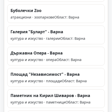
Буболечки Zoo
атракциони · зоопаркове
Област: Варна
Галерия "Буларт" - Варна
култура и изкуство · галерии
Област: Варна
Държавна Опера - Варна
култура и изкуство · опера
Област: Варна
Площад "Независимост" - Варна
култура и изкуство · площади
Област: Варна
Паметник на Кирил Шиваров - Варна
култура и изкуство · паметници
Област: Варна