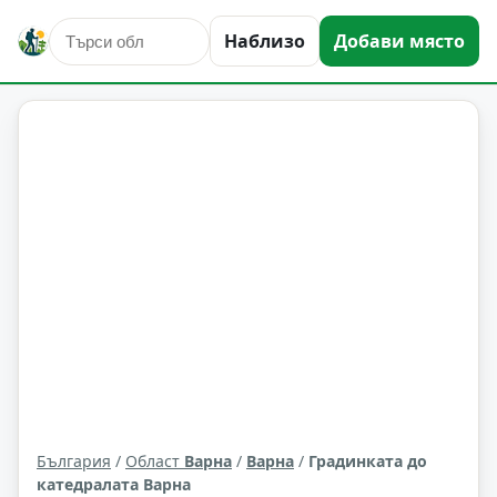
Наблизо
Добави място
природни забележителности
Варна
Област: Варна
България
/
Област
Варна
/
Варна
/
Градинката до
катедралата Варна