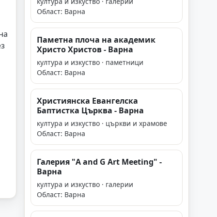
култура и изкуство · галерии
Област: Варна
на
Паметна плоча на академик
ез
Христо Христов - Варна
култура и изкуство · паметници
Област: Варна
Християнска Евангелска
Баптистка Църква - Варна
култура и изкуство · църкви и храмове
Област: Варна
Галерия "A and G Art Meeting" -
Варна
култура и изкуство · галерии
Област: Варна