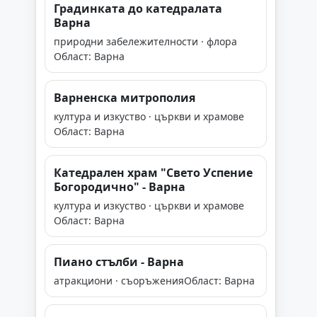
Градинката до катедралата
Варна
природни забележителности · флора
Област: Варна
Варненска митрополия
култура и изкуство · църкви и храмове
Област: Варна
Катедрален храм "Свето Успение
Богородично" - Варна
култура и изкуство · църкви и храмове
Област: Варна
Пиано стълби - Варна
атракциони · съоръжения
Област: Варна