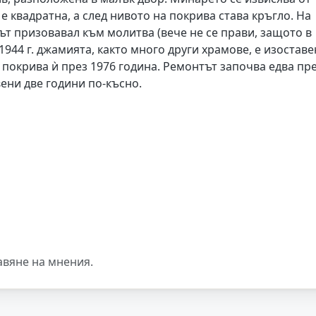
 е квадратна, а след нивото на покрива става кръгло. На
ът призовавал към молитва (вече не се прави, защото в
944 г. джамията, както много други храмове, е изоставе
а покрива ѝ през 1976 година. Ремонтът започва едва пр
ени две години по-късно.
авяне на мнения.