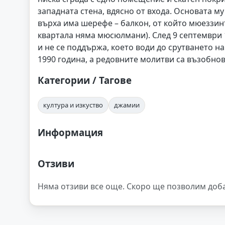
западната стена, вдясно от входа. Основата му
върха има шерефе – балкон, от който мюеззин
квартала няма мюсюлмани). След 9 септември 1
и не се поддържа, което води до срутването н
1990 година, а редовните молитви са възобнов
Категории / Тагове
култура и изкуство
джамии
Информация
Отзиви
Няма отзиви все още. Скоро ще позволим доб