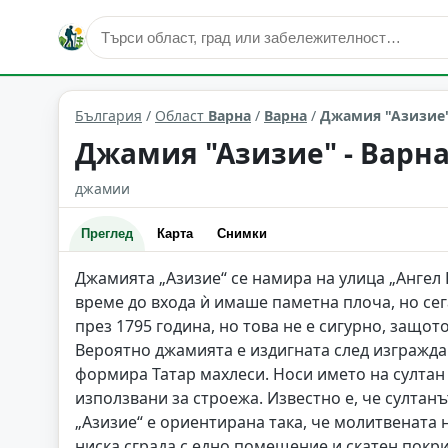
култура и изкуство
Варна
Област: Варна
България
/
Област
Варна
/
Варна
/
Джамия "Азизие"
Джамия "Азизие" - Варн
джамии
Преглед
Карта
Снимки
Джамията „Азизие“ се намира на улица „Ангел Г
време до входа ѝ имаше паметна плоча, но се
през 1795 година, но това не е сигурно, защот
Вероятно джамията е издигната след изграждан
формира Татар махлеси. Носи името на султан 
използвани за строежа. Известно е, че султан
„Азизие“ е ориентирана така, че молитвената
ниска сграда с едно помещение и скатен покр