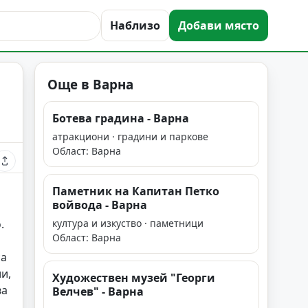
Наблизо
Добави място
Още в Варна
Ботева градина - Варна
атракциони · градини и паркове
Област: Варна
Паметник на Капитан Петко
войвода - Варна
.
култура и изкуство · паметници
Област: Варна
са
и,
Художествен музей "Георги
ва
Велчев" - Варна