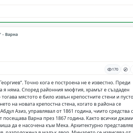
 - Варна
а
170
еоргиев“. Точно кога е построена не е известно. Преди
га я няма. Според районния мюфтия, храмът е създаден
о тогава мястото е било извън крепостните стени и пусто
ето на новата крепостна стена, когато в района се
Абдул Азиз, управлявал от 1861 година, чиито средства 
ът посещава Варна през 1867 година. Както всички джами
 ниша да е насочена към Мека. Архитектурно представля
ив, разположена в малък двор. Минарето се извисява от