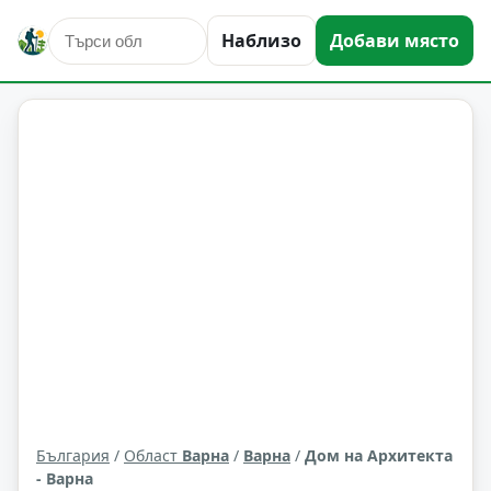
Наблизо
Добави място
култура и изкуство
Варна
Област: Варна
България
/
Област
Варна
/
Варна
/
Дом на Архитекта
- Варна