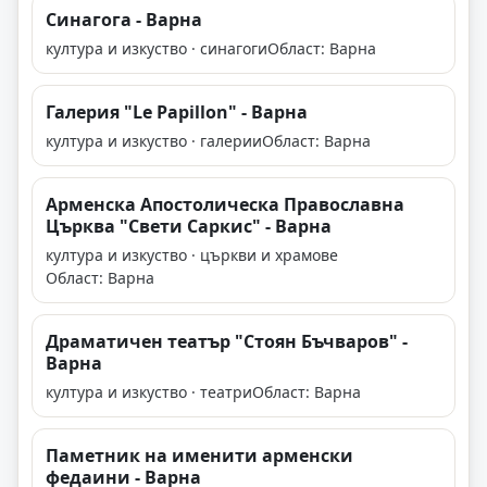
Синагога - Варна
култура и изкуство · синагоги
Област: Варна
Галерия "Le Papillоn" - Варна
култура и изкуство · галерии
Област: Варна
Арменска Апостолическа Православна
Църква "Свети Саркис" - Варна
култура и изкуство · църкви и храмове
Област: Варна
Драматичен театър "Стоян Бъчваров" -
Варна
култура и изкуство · театри
Област: Варна
Паметник на именити арменски
федаини - Варна