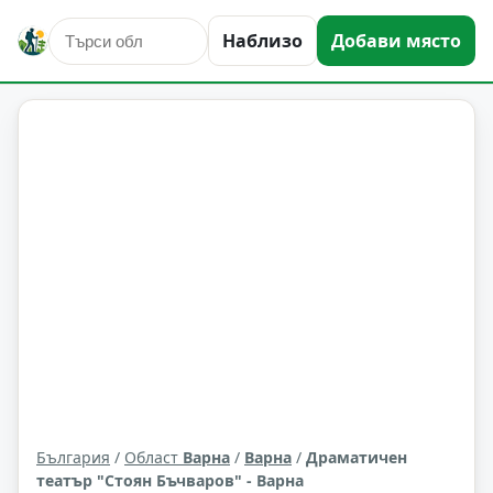
Наблизо
Добави място
култура и изкуство
Варна
Област: Варна
България
/
Област
Варна
/
Варна
/
Драматичен
театър "Стоян Бъчваров" - Варна