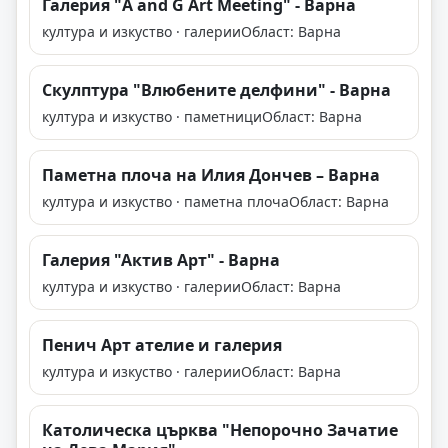
Галерия "A and G Art Meeting" - Варна
култура и изкуство · галерии
Област: Варна
Скулптура "Влюбените делфини" - Варна
култура и изкуство · паметници
Област: Варна
Паметнa плоча на Илия Дончев – Варна
култура и изкуство · паметна плоча
Област: Варна
Галерия "Актив Арт" - Варна
култура и изкуство · галерии
Област: Варна
Пенич Арт ателие и галерия
култура и изкуство · галерии
Област: Варна
Католическа църква "Непорочно Зачатие