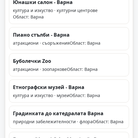
Юнашки салон - Варна
култура и изкуство · културни центрове
Област: Варна
Пиано стълби - Варна
атракциони · съоръжения
Област: Варна
Буболечки Zoo
атракциони · зоопаркове
Област: Варна
Етнографски музей - Варна
култура и изкуство · музеи
Област: Варна
Градинката до катедралата Варна
природни забележителности · флора
Област: Варна