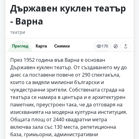
Държавен куклен театър
- Варна
театри
170
Преглед
Карта
Снимки
През 1952 година във Варна е основан
Държавен куклен театър. От създаването му до
днес са поставени повече от 290 спектакъла,
които са видяли милиони български и
чуждестранни зрители. Собствената сграда на
театъра се намира в центъра и е архитектурен
паметник, преустроен така, че да отговаря на
изискванията на модерна културна институция.
Общата площ от 2440 квадратни метра
включва зала със 130 места, репетиционна
база, гримьорни, административни