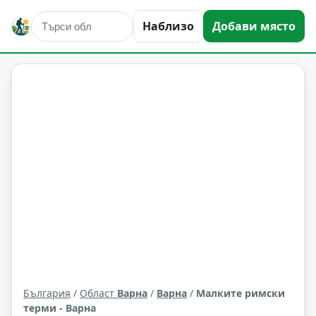
Наблизо
Добави място
култура и изкуство
Варна
Област: Варна
България
/
Област
Варна
/
Варна
/
Малките римски
терми - Варна