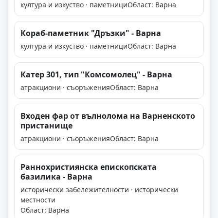
култура и изкуство · паметници
Област: Варна
Кораб-паметник "Дръзки" - Варна
култура и изкуство · паметници
Област: Варна
Катер 301, тип "Комсомолец" - Варна
атракциони · съоръжения
Област: Варна
Входен фар от вълнолома на Варненското
пристанище
атракциони · съоръжения
Област: Варна
Раннохристиянска епископската
базилика - Варна
исторически забележителности · исторически
местности
Област: Варна