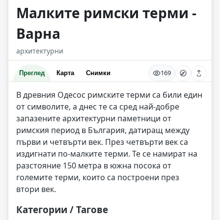
Малките римски терми -
Варна
архитектурни
169
Преглед
Карта
Снимки
В древния Одесос римските терми са били един
от символите, а днес те са сред най-добре
запазените архитектурни паметници от
римския период в България, датиращ между
първи и четвърти век. През четвърти век са
издигнати по-малките терми. Те се намират на
разстояние 150 метра в южна посока от
големите терми, които са построени през
втори век.
Категории / Тагове