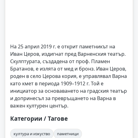
На 25 април 2019 г. е открит паметникът на
Иван Церов, издигнат пред Варненския театър.
Скулптурата, създадена от проф. Пламен
Братанов, е излята от мед и бронз. Иван Церов,
роден в село Церова кория, е управлявал Варна
като кмет в периода 1909–1912 г. Той е
инициатор за основаването на градския театър
и допринесъл за превръщането на Варна в
важен културен център.
Категории / Тагове
култура и изкуство
паметници