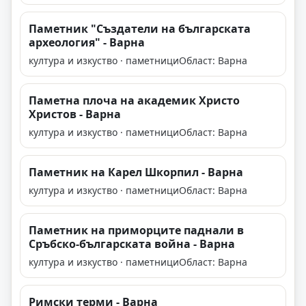
Паметник "Създатели на българската
археология" - Варна
култура и изкуство · паметници
Област: Варна
Паметна плоча на академик Христо
Христов - Варна
култура и изкуство · паметници
Област: Варна
Паметник на Карел Шкорпил - Варна
култура и изкуство · паметници
Област: Варна
Паметник на приморците паднали в
Сръбско-българската война - Варна
култура и изкуство · паметници
Област: Варна
Римски терми - Варна