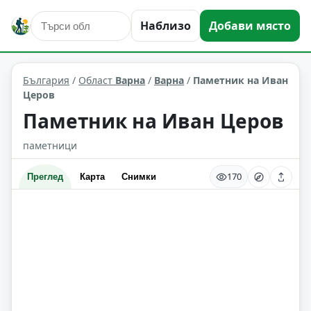
Наблизо
Добави място
култура и изкуство
Варна
Област: Варна
България
/
Област
Варна
/
Варна
/
Паметник на Иван
Церов
Паметник на Иван Церов
паметници
170
Преглед
Карта
Снимки