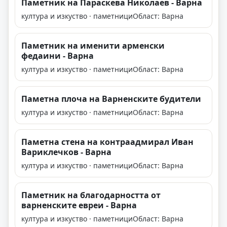
Паметник на Параскева Николаев - Варна
култура и изкуство · паметници
Област: Варна
Паметник на именити арменски
федаини - Варна
култура и изкуство · паметници
Област: Варна
Паметна плоча на Варненските будители
култура и изкуство · паметници
Област: Варна
Паметна стена на контраадмирал Иван
Вариклечков - Варна
култура и изкуство · паметници
Област: Варна
Паметник на благодарността от
варненските евреи - Варна
култура и изкуство · паметници
Област: Варна