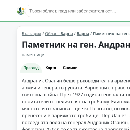
култура и изкуство
Варна
Област: Варна
България
/
Област
Варна
/
Варна
/
Паметник на ген.
Паметник на ген. Андран
паметници
Преглед
Карта
Снимки
Андраник Озанян беше ръководител на арменс
армия и генерал в руската. Варненци с право 
световна война. През 1927 година генералът п
почитатели от целия свят на гроба му. Един м
мястото и го засипва с цветя. По-късно, по ис
пренесени в парижкото гробище "Пер Лашез". 
последната воля на генерал Андраник Озанян, 
февруари 2002 г. те са тържествено препогреб