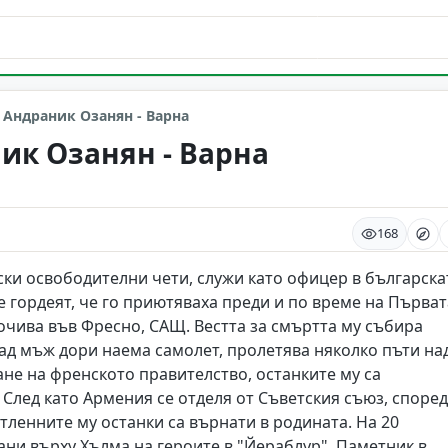
 Андраник Озанян - Варна
ик Озанян - Варна
168
ки освободителни чети, служи като офицер в българска
се гордеят, че го приютяваха преди и по време на Първат
очива във Фресно, САЩ. Вестта за смъртта му събира
лад мъж дори наема самолет, пролетява няколко пъти на
кане на френското правителство, останките му са
След като Армения се отделя от Съветския съюз, според
тленните му останки са върнати в родината. На 20
ани върху Хълма на героите в "Йераблур". Паметник в