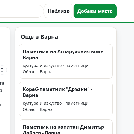
Наблизо
Добави място
Още в Варна
Паметник на Аспаруховия воин -
Варна
култура и изкуство · паметници
Област: Варна
та
Кораб-паметник "Дръзки" -
а
Варна
култура и изкуство · паметници
д
Област: Варна
Паметник на капитан Димитър
Добрев - Варна