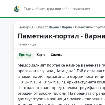
култура и изкуство
Варна
Област: Варна
България
/
Област
Варна
/
Варна
/
Паметник-портал
Паметник-портал - Варн
паметници
Преглед
Карта
Снимки
Мемориалният портал се намира в зелената пл
пресечката с улица „Чаталджа“. Той е останал 
в памет на хиляди загинали морски пехотинц
(1912–1913 и 1915–1918 г.). Архитектурната к
Централната част представлява триумфална ар
ограден от високи пилони. На предната страна
две скулптури на войници с пушки – творение
мемориални плочи с имената на всички загина