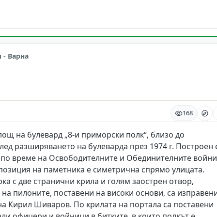
 - Варна
а
168
ощ на булевард „8-и приморски полк“, близо до
след разширяването на булеварда през 1974 г. Построен 
и по време на Освободителните и Обединителните войни
омпозиция на паметника е симетрична спрямо улицата.
ка с две странични крила и голям заострен отвор,
 на пилоните, поставени на високи основи, са изправен
 на Кирил Шиваров. По крилата на портала са поставени
ли офицери и войници в битките, в които полкът е