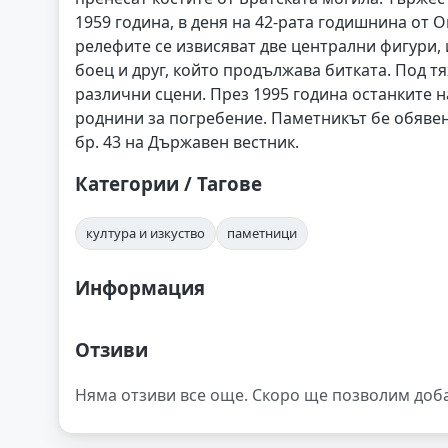
1959 година, в деня на 42-рата годишнина от 
релефите се извисяват две централни фигури,
боец и друг, който продължава битката. Под т
различни сцени. През 1995 година останките н
роднини за погребение. Паметникът бе обявен 
бр. 43 на Държавен вестник.
Категории / Тагове
култура и изкуство
паметници
Информация
Отзиви
Няма отзиви все още. Скоро ще позволим доб