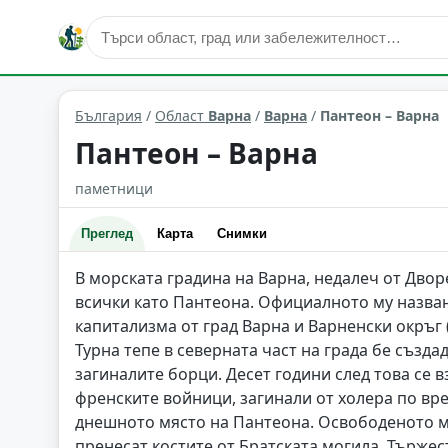
култура и изкуство
Варна
Област: Варна
България
/
Област
Варна
/
Варна
/
Пантеон – Варна
Пантеон – Варна
паметници
Преглед
Карта
Снимки
В морската градина на Варна, недалеч от Дворе
всички като Пантеона. Официалното му назва
капитализма от град Варна и Варненски окръг 
Турна тепе в северната част на града бе създ
загиналите борци. Десет години след това се
френските войници, загинали от холера по вр
днешното място на Пантеона. Освободеното мя
пренесат костите от Братската могила. Търже