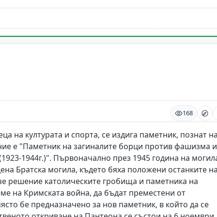
168
ца на културата и спорта, се издига паметник, познат н
ние е "Паметник на загиналите борци против фашизма и
(1923-1944г.)". Първоначално през 1945 година на могил
адена Братска могила, където бяха положени останките н
 взе решение католическите гробища и паметника на
еме на Кримската война, да бъдат преместени от
сто бе предназначено за нов паметник, в който да се
ственото откриване на Пантеона се състои на 6 ноември