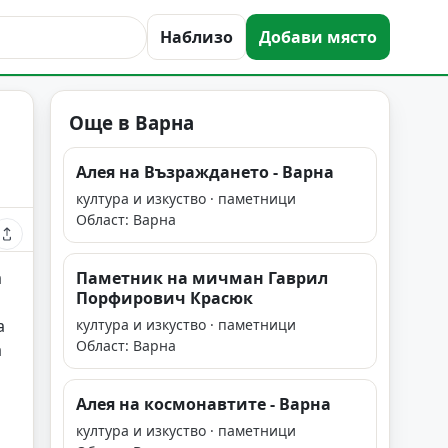
Наблизо
Добави място
Още в Варна
Алея на Възраждането - Варна
култура и изкуство · паметници
Област: Варна
а
Паметник на мичман Гаврил
Порфирович Красюк
а
култура и изкуство · паметници
Област: Варна
а
Алея на космонавтите - Варна
култура и изкуство · паметници