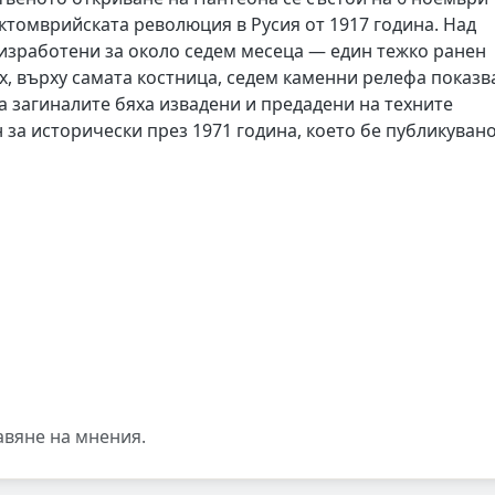
Октомврийската революция в Русия от 1917 година. Над
 изработени за около седем месеца — един тежко ранен
ях, върху самата костница, седем каменни релефа показв
а загиналите бяха извадени и предадени на техните
за исторически през 1971 година, което бе публикувано
авяне на мнения.