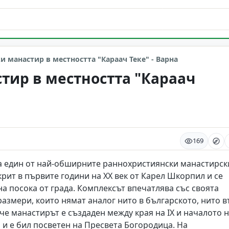
 манастир в местността "Караач Теке" - Варна
тир в местността "Караач
169
ра един от най-обширните раннохристиянски манастирск
крит в първите години на XX век от Карел Шкорпил и се
а посока от града. Комплексът впечатлява със своята
азмери, които нямат аналог нито в българското, нито в
 че манастирът е създаден между края на IX и началото 
л и е бил посветен на Пресвета Богородица. На