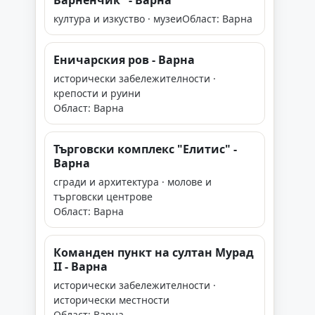
Варненчик" - Варна
култура и изкуство · музеи
Област: Варна
Еничарския ров - Варна
исторически забележителности ·
крепости и руини
Област: Варна
Търговски комплекс "Елитис" -
Варна
сгради и архитектура · молове и
търговски центрове
Област: Варна
Команден пункт на султан Мурад
II - Варна
исторически забележителности ·
исторически местности
Област: Варна