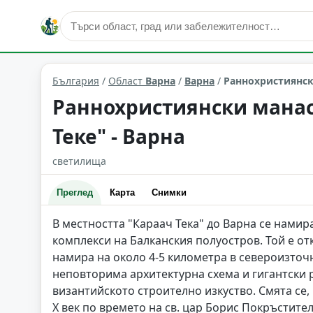
исторически забележителности
Варна
Област: Варна
България
/
Област
Варна
/
Варна
/
Раннохристиянски
Раннохристиянски манас
Теке" - Варна
светилища
Преглед
Карта
Снимки
В местността "Караач Тека" до Варна се нами
комплекси на Балканския полуостров. Той е от
намира на около 4-5 километра в североизточн
неповторима архитектурна схема и гигантски р
византийското строително изкуство. Смята се,
X век по времето на св. цар Борис Покръстите