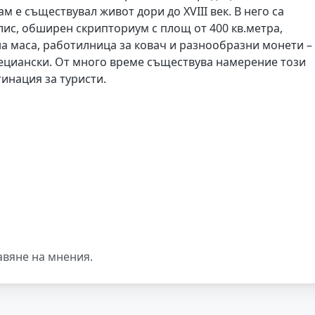
м е съществувал живот дори до XVIII век. В него са
лис, обширен скрипториум с площ от 400 кв.метра,
на маса, работилница за ковач и разнообразни монети –
енециански. От много време съществува намерение този
инация за туристи.
авяне на мнения.