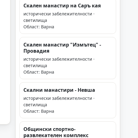
Скален манастир на Саръ кая
исторически забележителности ·
светилища
Област: Варна
Скален манастир "Измътец" -
Провадия
исторически забележителности ·
светилища
Област: Варна
Скални манастири - Невша
исторически забележителности ·
светилища
Област: Варна
Общински спортно-
развлекателен комплекс