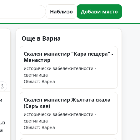
Наблизо
Добави място
Още в Варна
Скален манастир "Кара пещера" -
Манастир
исторически забележителности ·
светилища
Област: Варна
Скален манастир Жълтата скала
и
(Саръ кая)
исторически забележителности ·
светилища
ъв
Област: Варна
на