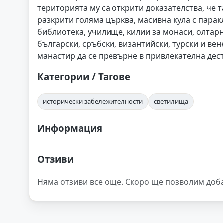
територията му са открити доказателства, че та
разкрити голяма църква, масивна кула с парак
библиотека, училище, килии за монаси, олтар
български, сръбски, византийски, турски и в
манастир да се превърне в привлекателна дест
Категории / Тагове
исторически забележителности
светилища
Информация
Отзиви
Няма отзиви все още. Скоро ще позволим доб