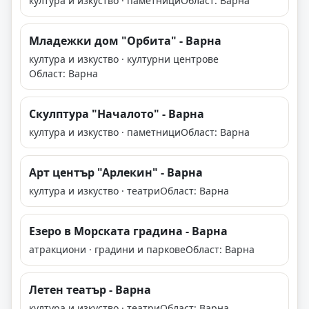
култура и изкуство · паметници
Област: Варна
Младежки дом "Орбита" - Варна
култура и изкуство · културни центрове
Област: Варна
Скулптура "Началото" - Варна
култура и изкуство · паметници
Област: Варна
Арт център "Арлекин" - Варна
култура и изкуство · театри
Област: Варна
Езеро в Mорската градина - Варна
атракциони · градини и паркове
Област: Варна
Летен театър - Варна
култура и изкуство · театри
Област: Варна