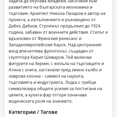
задача да обучава младежи, насочени към
развитието на българската икономика и
търговия. Архитект Никола Лазаров е автор на
проекта, а изпълнението е ръководено от
Дабко Дабков. Строежът продължил до 1924
година, забавен от военните действия. Стилът е
вдъхновен от Френския ренесанс и
Западноевропейския барок. Над централния
вход впечатлява фронтонът, създаден от
скулптора Кирил Шиваров. Той включва
фигурите на Хермес с жезъла на търговците и
Атина с книга, застанали пред земно кълбо и
лаврова клонка – символ на науката,
търговията и индустрията. Лодка с гребци
символизира общите усилия за постигане на
целите, а кулата-фар отгоре означава
водаческата роля на знанието.
Категории / Тагове