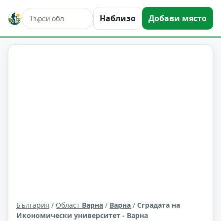
Наблизо
Добави място
култура и изкуство
Варна
Област: Варна
България
/
Област
Варна
/
Варна
/
Сградата на
Икономически университет - Варна