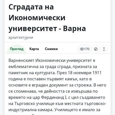
Сградата на
Икономически
университет - Варна
архитектурни
170
Преглед
Карта
Снимки
Варненският Икономически университет е
емблематична за града сграда, призната за
паметник на културата. През 18 ноември 1911
година е поставен първият камък, като в
основите е вграден документ за строежа. В него
се споменава, че дейността се извършва по
времето на цар Фердинанд I, с цел създаването
на Търговско училище към местната търговско-
индустриална камара. Училището е имало за