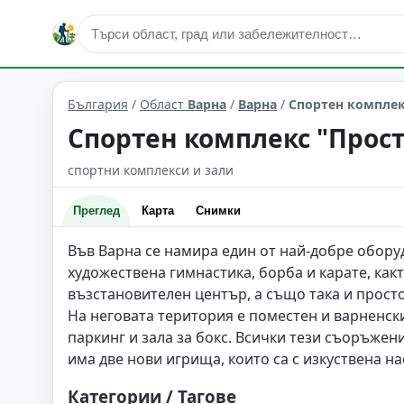
спорт
Варна
Област: Варна
България
/
Област
Варна
/
Варна
/
Спортен комплекс
Спортен комплекс "Прост
спортни комплекси и зали
Преглед
Карта
Снимки
Във Варна се намира един от най-добре обору
художествена гимнастика, борба и карате, как
възстановителен център, а също така и просто
На неговата територия е поместен и варненск
паркинг и зала за бокс. Всички тези съоръжен
има две нови игрища, които са с изкуствена н
Категории / Тагове