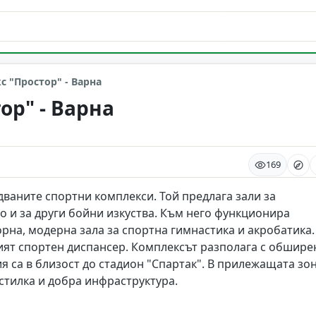
 "Простор" - Варна
ор" - Варна
169
дваните спортни комплекси. Той предлага зали за
то и за други бойни изкуства. Към него функционира
рна, модерна зала за спортна гимнастика и акробатика.
ият спортен диспансер. Комплексът разполага с обшире
ия са в близост до стадион "Спартак". В прилежащата зо
астилка и добра инфраструктура.