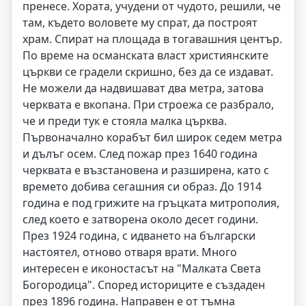
пренесе. Хората, учудени от чудото, решили, че
там, където воловете му спрат, да построят
храм. Спират на площада в тогавашния център.
По време на османската власт християнските
църкви се градели скришно, без да се издават.
Не можели да надвишават два метра, затова
черквата е вкопана. При строежа се разбрало,
че и преди тук е стояла малка църква.
Първоначално корабът бил широк седем метра
и дълъг осем. След пожар през 1640 година
черквата е възстановена и разширена, като с
времето добива сегашния си образ. До 1914
година е под грижите на гръцката митрополия,
след което е затворена около десет години.
През 1924 година, с идването на български
настоятел, отново отваря врати. Много
интересен е иконостасът на "Малката Света
Богородица". Според историците е създаден
през 1896 година. Направен е от тъмна