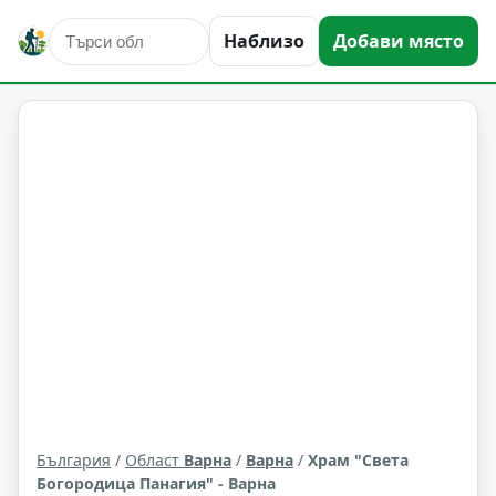
Наблизо
Добави място
култура и изкуство
Варна
Област: Варна
България
/
Област
Варна
/
Варна
/
Храм "Света
Богородица Панагия" - Варна