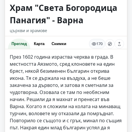
Храм "Света Богородица
Панагия" - Варна
църкви и храмове
170
Преглед
Карта
Снимки
През 1602 година израства черква в града. В
местността Аязмото, сред клоновете на един
бряст, някой безименен българин открива
икона. Тя се държала на въздуха, а не беше
закачена за дървото, и затова я сметнали за
чудотворна. Озовала се там по необясним
начин. Решили да я махнат и пренесат във
Варна. Когато я сложили на колата на минаващ
турчин, воловете му отказали да помръднат.
Повторило се същото и с грък, минал по същия
път. Накрая един млад българин успял да я