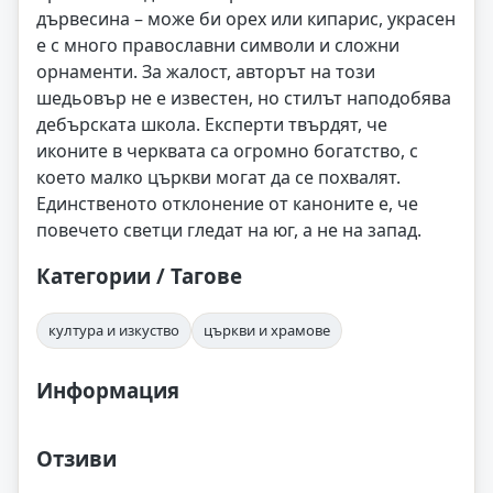
дървесина – може би орех или кипарис, украсен
е с много православни символи и сложни
орнаменти. За жалост, авторът на този
шедьовър не е известен, но стилът наподобява
дебърската школа. Експерти твърдят, че
иконите в черквата са огромно богатство, с
което малко църкви могат да се похвалят.
Единственото отклонение от каноните е, че
повечето светци гледат на юг, а не на запад.
Категории / Тагове
култура и изкуство
църкви и храмове
Информация
Отзиви