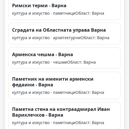
Римски терми - Варна
култура и изкуство · паметници
Област: Варна
Сградата на Областната управа Варна
култура и изкуство · архитектурни
Област: Варна
Арменска чешма - Варна
култура и изкуство · чешми
Област: Варна
Паметник на именити арменски
федаини - Варна
култура и изкуство · паметници
Област: Варна
Паметна стена на контраадмирал Иван
Вариклечков - Варна
култура и изкуство · паметници
Област: Варна