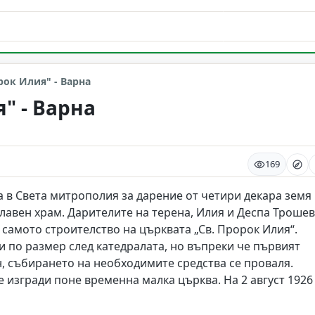
рок Илия" - Варна
" - Варна
169
а в Света митрополия за дарение от четири декара земя 
лавен храм. Дарителите на терена, Илия и Деспа Трошев
 самото строителство на църквата „Св. Пророк Илия“.
и по размер след катедралата, но въпреки че първият
, събирането на необходимите средства се проваля.
е изгради поне временна малка църква. На 2 август 1926 