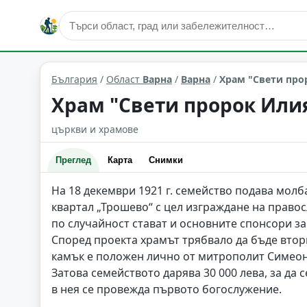
култура и изкуство
Варна
Област: Варна
България
/
Област
Варна
/
Варна
/
Храм "Свети про
Храм "Свети пророк Илия
църкви и храмове
Преглед
Карта
Снимки
На 18 декември 1921 г. семейство подава молб
квартал „Трошево“ с цел изграждане на правос
по случайност стават и основните спонсори за
Според проекта храмът трябвало да бъде втор
камък е положен лично от митрополит Симеон
Затова семейството дарява 30 000 лева, за да с
в нея се провежда първото богослужение.