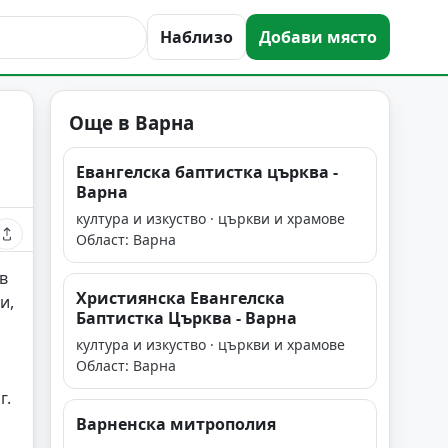
Наблизо
Добави място
Още в Варна
Евангелска баптистка църква -
Варна
култура и изкуство · църкви и храмове
Област: Варна
в
Християнска Евангелска
и,
Баптистка Църква - Варна
култура и изкуство · църкви и храмове
Област: Варна
г.
Варненска митрополия