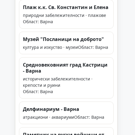
Плаж к.к. Св. Константин и Елена
природни забележителности · плажове
Област: Варна
Музей "Посланици на доброто"
култура и изкуство · музеи
Област: Варна
Средновековният град Кастрици
- Варна
исторически забележителности ·
крепости и руини
Област: Варна
Делфинариум - Варна
атракциони · аквариуми
Област: Варна
Паметник на руски войници от