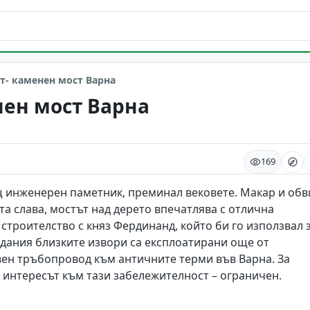
т- каменен мост Варна
нен мост Варна
169
щ инженерен паметник, преминал вековете. Макар и обв
та слава, мостът над дерето впечатлява с отлична
строителство с княз Фердинанд, който би го използвал 
дания близките извори са експлоатирани още от
евен тръбопровод към античните терми във Варна. За
а интересът към тази забележителност – ограничен.