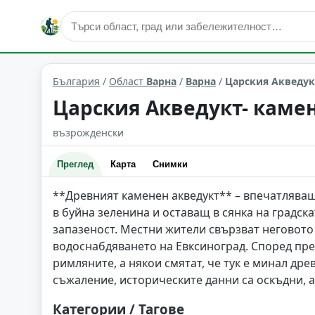
култура и изкуство
Варна
Област: Варна
България
/
Област
Варна
/
Варна
/
Царския Акведук
Царския Акведукт- каме
възрожденски
Преглед
Карта
Снимки
**Древният каменен акведукт** – впечатлява
в буйна зеленина и оставащ в сянка на градска
запазеност. Местни жители свързват неговото 
водоснабдяването на Евксиноград. Според пре
римляните, а някои смятат, че тук е минал др
съжаление, историческите данни са оскъдни, 
Категории / Тагове