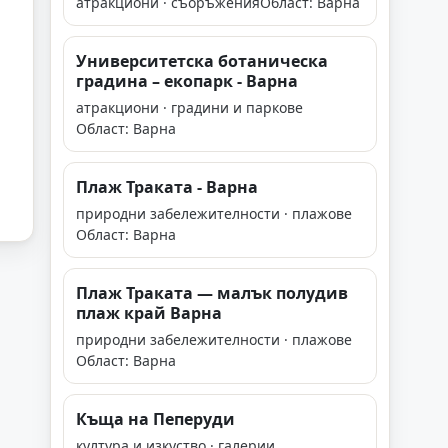
атракциони · съоръжения
Област: Варна
Университетска ботаническа
градина – екопарк - Варна
атракциони · градини и паркове
Област: Варна
Плаж Траката - Варна
природни забележителности · плажове
Област: Варна
Плаж Траката — малък полудив
плаж край Варна
природни забележителности · плажове
Област: Варна
Къща на Пеперуди
култура и изкуство · галерии