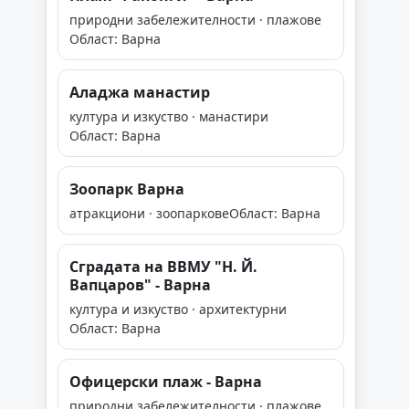
природни забележителности · плажове
Област: Варна
Аладжа манастир
култура и изкуство · манастири
Област: Варна
Зоопарк Варна
атракциони · зоопаркове
Област: Варна
Сградата на ВВМУ "Н. Й.
Вапцаров" - Варна
култура и изкуство · архитектурни
Област: Варна
Офицерски плаж - Варна
природни забележителности · плажове