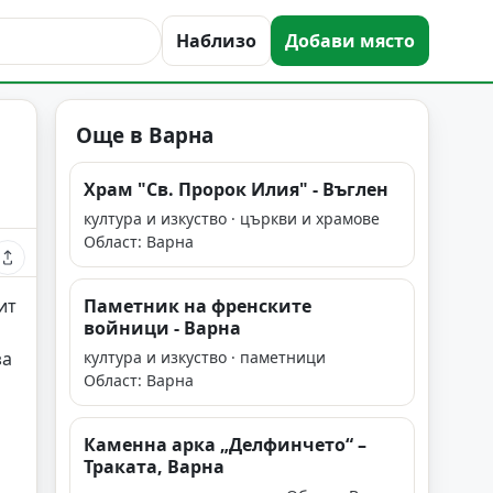
Наблизо
Добави място
Още в Варна
Храм "Св. Пророк Илия" - Въглен
култура и изкуство · църкви и храмове
Област: Варна
ит
Паметник на френските
войници - Варна
за
култура и изкуство · паметници
Област: Варна
Каменна арка „Делфинчето“ –
Траката, Варна