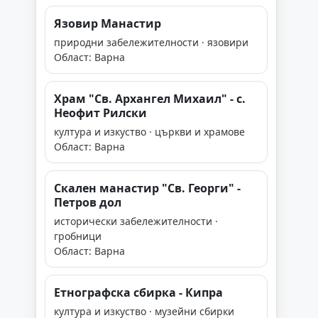
Язовир Манастир
природни забележителности · язовири
Област: Варна
Храм "Св. Архангел Михаил" - с.
Неофит Рилски
култура и изкуство · църкви и храмове
Област: Варна
Скален манастир "Св. Георги" -
Петров дол
исторически забележителности ·
гробници
Област: Варна
Етнографска сбирка - Кипра
култура и изкуство · музейни сбирки