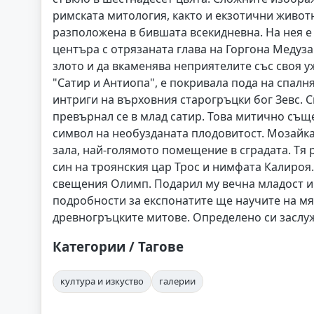
римската митология, както и екзотични животн
разположена в бившата всекидневна. На нея е
центъра с отрязаната глава на Горгона Медуза.
злото и да вкаменява неприятелите със своя у
"Сатир и Антиопа", е покривала пода на спал
интриги на върховния старогръцки бог Зевс. 
превърнал се в млад сатир. Това митично съще
символ на необузданата плодовитост. Мозайка
зала, най-голямото помещение в сградата. Тя 
син на троянския цар Трос и нимфата Калироя. 
свещения Олимп. Подарил му вечна младост и
подробности за експонатите ще научите на мяс
древногръцките митове. Определено си заслуж
Категории / Тагове
култура и изкуство
галерии