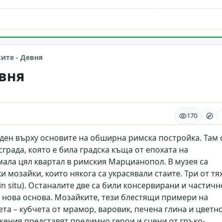
ите - Девня
евня
170
аден върху основите на обширна римска постройка. Там 
града, която е била градска къща от епохата на
аемала цял квартал в римския Марцианопол. В музея са
мозайки, които някога са украсявали стаите. Три от тя
n situ). Останалите две са били консервирани и частичн
у нова основа. Мозайките, тези блестящи примери на
ета – кубчета от мрамор, варовик, печена глина и цветн
жения представят предимно герои и сцени от гръко-