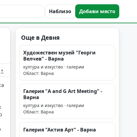
Наблизо
Добави място
Още в Девня
Художествен музей "Георги
Велчев" - Варна
култура и изкуство · галерии
Област: Варна
са
Галерия "A and G Art Meeting" -
Варна
култура и изкуство · галерии
х
Област: Варна
о
о
Галерия "Актив Арт" - Варна