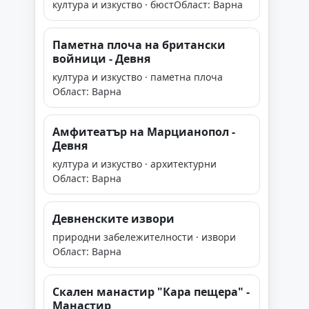
култура и изкуство · бюст
Област: Варна
Паметна плоча на британски
войници - Девня
култура и изкуство · паметна плоча
Област: Варна
Амфитеатър на Марцианопол -
Девня
култура и изкуство · архитектурни
Област: Варна
Девненските извори
природни забележителности · извори
Област: Варна
Скален манастир "Кара пещера" -
Манастир