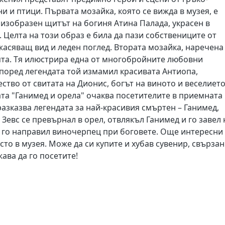
и и птици. Първата мозайка, която се вижда в музея, е
 изобразен щитът на богиня Атина Палада, украсен в
 Целта на този образ е била да пази собствениците от
жасяващ вид и леден поглед. Втората мозайка, наречена
нята. Тя илюстрира една от многобройните любовни
Според легендата той измамил красивата Антиопа,
ство от свитата на Дионис, богът на виното и веселието
та "Ганимед и орела" очаква посетителите в приемната
разказва легендата за най-красивия смъртен – Ганимед,
Зевс се превърнал в орел, отвлякъл Ганимед и го завел 
 го направил виночерпец при боговете. Още интересни
то в музея. Може да си купите и хубав сувенир, свързан
ава да го посетите!