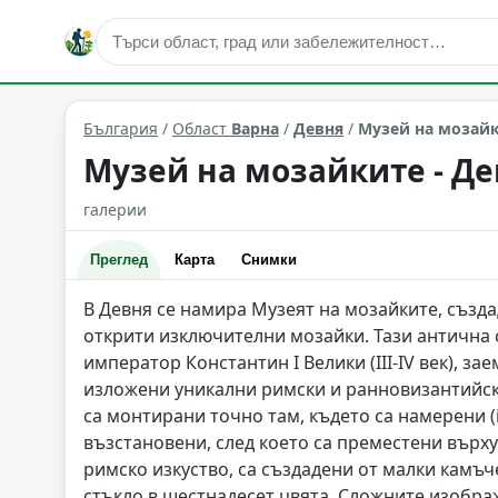
култура и изкуство
Девня
Област: Варна
България
/
Област
Варна
/
Девня
/
Музей на мозайк
Музей на мозайките - Д
галерии
Преглед
Карта
Снимки
В Девня се намира Музеят на мозайките, създ
открити изключителни мозайки. Тази антична с
император Константин I Велики (III-IV век), з
изложени уникални римски и ранновизантийски 
са монтирани точно там, където са намерени (i
възстановени, след което са преместени върх
римско изкуство, са създадени от малки камъч
стъкло в шестнадесет цвята. Сложните изобра