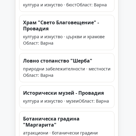
култура и изкуство · бюст
Област: Варна
Храм "Свето Благовещение" -
Провадия
култура и изкуство · църкви и храмове
Област: Варна
Ловно стопанство "Шерба"
природни забележителности · местности
Област: Варна
Исторически музей - Провадия
култура и изкуство · музеи
Област: Варна
Ботаническа градина
"Мaргарита"
атракциони · ботанически градини