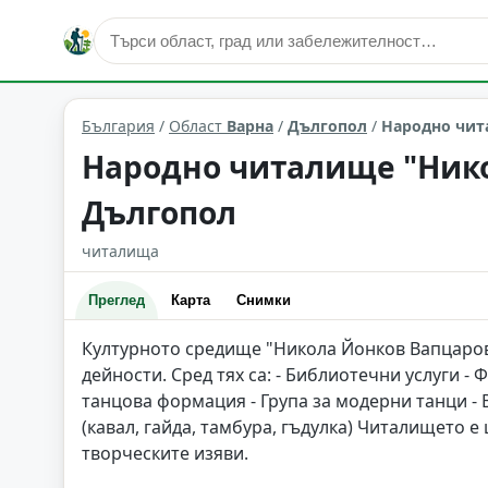
култура и изкуство
Дългопол
Област: Варна
България
/
Област
Варна
/
Дългопол
/
Народно чит
Народно читалище "Нико
Дългопол
читалища
Преглед
Карта
Снимки
Културното средище "Никола Йонков Вапцаров
дейности. Сред тях са: - Библиотечни услуги -
танцова формация - Група за модерни танци -
(кавал, гайда, тамбура, гъдулка) Читалището 
творческите изяви.