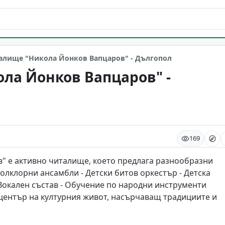
алище "Никола Йонков Вапцаров" - Дългопол
ла Йонков Вапцаров" -
169
" е активно читалище, което предлага разнообразни
 Фолклорни ансамбли - Детски битов оркестър - Детска
 Вокален състав - Обучение по народни инструменти
е център на културния живот, насърчаващ традициите и