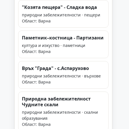
"Козята пещера" - Сладка вода
природни забележителности · пещери
Област: Варна
Паметник–костница - Партизани
култура и изкуство · паметници
Област: Варна
Връх "Града" - с.Аспарухово
природни забележителности · върхове
Област: Варна
Природна забележителност
Чудните скали
природни забележителности · скални
образувания
Област: Варна