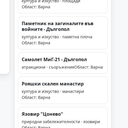
култура и изкуство · площади
Област: Варна
Паметник на загиналите във
войните - Дългопол
култура и изкуство · паметна плоча
Област: Варна
Самолет МиГ-21 - Дългопол
атракциони · съоръжения
Област: Варна
Рояшки скален манастир
култура и изкуство · манастири
Област: Варна
Язовир "Цонево"
природни забележителности · язовири
Област: Варна