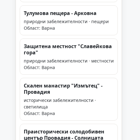
Тулумова пещера - Арковна
природни забележителности · пещери
Област: Варна
Защитена местност "Славейкова
гора"
природни забележителности · местности
Област: Варна
Скален манастир "Измътец" -
Провадия
исторически забележителности ·
светилища
Област: Варна
Праисторически солодобивен
център Провадия - Солницата