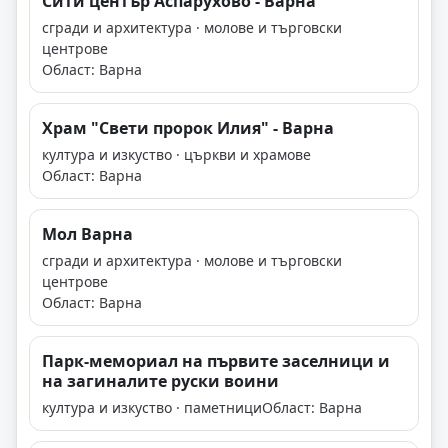
Сити център Аспарухово - Варна
сгради и архитектура · молове и търговски
центрове
Област: Варна
Храм "Свети пророк Илия" - Варна
култура и изкуство · църкви и храмове
Област: Варна
Мол Варна
сгради и архитектура · молове и търговски
центрове
Област: Варна
Парк-мемориал на първите заселници и
на загиналите руски воини
култура и изкуство · паметници
Област: Варна