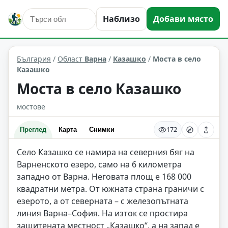
Наблизо
Добави място
сгради и архитектура
Казашко
Област: Варна
България
/
Област
Варна
/
Казашко
/
Моста в село
Казашко
Моста в село Казашко
мостове
172
Преглед
Карта
Снимки
Село Казашко се намира на северния бяг на
Варненското езеро, само на 6 километра
западно от Варна. Неговата площ е 168 000
квадратни метра. От южната страна граничи с
езерото, а от северната – с железопътната
линия Варна–София. На изток се простира
защитената местност „Казашко“, а на запад е