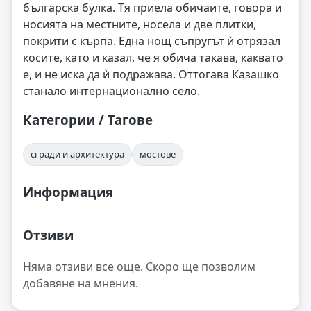
българска булка. Тя приела обичаите, говора и
носията на местните, носела и две плитки,
покрити с кърпа. Една нощ съпругът ѝ отрязал
косите, като и казал, че я обича такава, каквато
е, и не иска да ѝ подражава. Оттогава Казашко
станало интернационално село.
Категории / Тагове
сгради и архитектура
мостове
Информация
Отзиви
Няма отзиви все още. Скоро ще позволим
добавяне на мнения.