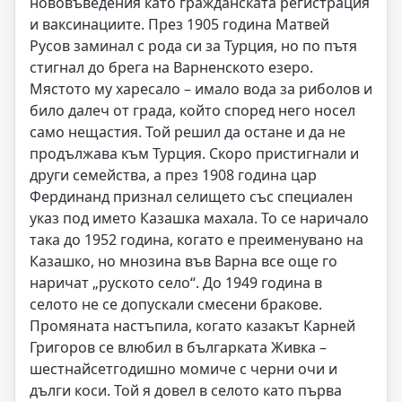
нововъведения като гражданската регистрация
и ваксинациите. През 1905 година Матвей
Русов заминал с рода си за Турция, но по пътя
стигнал до брега на Варненското езеро.
Мястото му харесало – имало вода за риболов и
било далеч от града, който според него носел
само нещастия. Той решил да остане и да не
продължава към Турция. Скоро пристигнали и
други семейства, а през 1908 година цар
Фердинанд признал селището със специален
указ под името Казашка махала. То се наричало
така до 1952 година, когато е преименувано на
Казашко, но мнозина във Варна все още го
наричат „руското село“. До 1949 година в
селото не се допускали смесени бракове.
Промяната настъпила, когато казакът Карней
Григоров се влюбил в българката Живка –
шестнайсетгодишно момиче с черни очи и
дълги коси. Той я довел в селото като първа