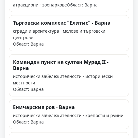
атракциони · зоопаркове
Област: Варна
Търговски комплекс "Елитис" - Варна
сгради и архитектура · молове и търговски
центрове
Област: Варна
Команден пункт на султан Мурад II -
Варна
исторически забележителности · исторически
местности
Област: Варна
Еничарския ров - Варна
исторически забележителности · крепости и руини
Област: Варна