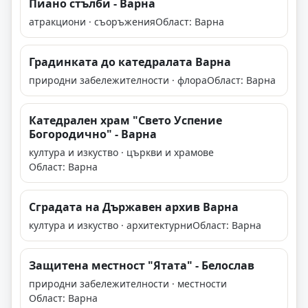
Пиано стълби - Варна
атракциони · съоръжения
Област: Варна
Градинката до катедралата Варна
природни забележителности · флора
Област: Варна
Катедрален храм "Свето Успение
Богородично" - Варна
култура и изкуство · църкви и храмове
Област: Варна
Сградата на Държавен архив Варна
култура и изкуство · архитектурни
Област: Варна
Защитена местност "Ятата" - Белослав
природни забележителности · местности
Област: Варна