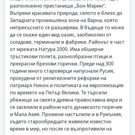
разположено пристанище „Бон Марин“.
Въпреки красивата природа, селото е близо до
Западната промишлена зона на Варна, която
непрекъснато се разширява. В бъдеще то може
да се окаже един вид оазис, заобиколен от
складове, терминали и фабрики. Районът е част
от мрежата Натура 2000. Има обширни
тръстикови полета, разнообразни птици и
прекрасни брезови горички. Преди над 300
години много староверци напуснали Русия,
прокудени от религиозните реформи на
патриарх Никон и политиката на европеизация
по времето на Петър Велики. Те търсели
убежище за своята древна православна вяра и
се заселили в райони като дунавското поречие
и Мала Азия. Промени настъпили и в Румъния,
където старообредците живеели известно
време в мир, но после се възпротивили на