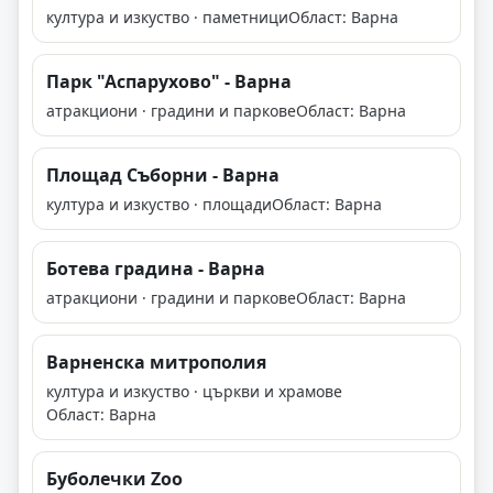
култура и изкуство · паметници
Област: Варна
Парк "Аспарухово" - Варна
атракциони · градини и паркове
Област: Варна
Площад Съборни - Варна
култура и изкуство · площади
Област: Варна
Ботева градина - Варна
атракциони · градини и паркове
Област: Варна
Варненска митрополия
култура и изкуство · църкви и храмове
Област: Варна
Буболечки Zoo