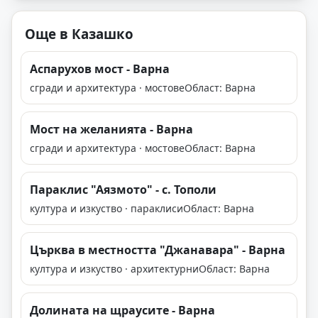
Още в Казашко
Аспарухов мост - Варна
сгради и архитектура · мостове
Област: Варна
Мост на желанията - Варна
сгради и архитектура · мостове
Област: Варна
Параклис "Аязмото" - с. Тополи
култура и изкуство · параклиси
Област: Варна
Църква в местността "Джанавара" - Варна
култура и изкуство · архитектурни
Област: Варна
Долината на щраусите - Варна