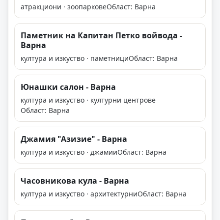
атракциони · зоопаркове
Област: Варна
Паметник на Капитан Петко войвода -
Варна
култура и изкуство · паметници
Област: Варна
Юнашки салон - Варна
култура и изкуство · културни центрове
Област: Варна
Джамия "Азизие" - Варна
култура и изкуство · джамии
Област: Варна
Часовникова кула - Варна
култура и изкуство · архитектурни
Област: Варна