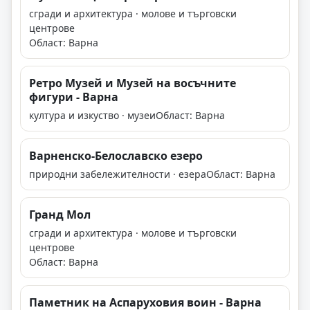
сгради и архитектура · молове и търговски
центрове
Област: Варна
Ретро Музей и Музей на восъчните
фигури - Варна
култура и изкуство · музеи
Област: Варна
Варненско-Белославско езеро
природни забележителности · езера
Област: Варна
Гранд Мол
сгради и архитектура · молове и търговски
центрове
Област: Варна
Паметник на Аспаруховия воин - Варна