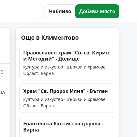
Наблизо
Добави място
Още в Климентово
Православен храм "Св. св. Кирил
и Методий" - Долище
култура и изкуство · църкви и храмове
Област: Варна
Храм "Св. Пророк Илия" - Въглен
на
култура и изкуство · църкви и храмове
Област: Варна
Евангелска баптистка църква -
Варна