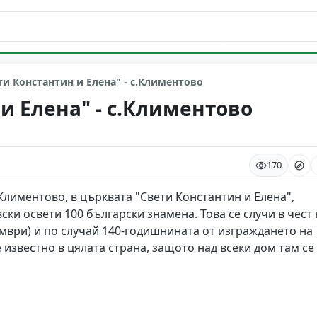
ти Константин и Елена" - с.Климентово
и Елена" - с.Климентово
170
 Климентово, в църквата "Свети Константин и Елена",
и освети 100 български знамена. Това се случи в чест 
ември) и по случай 140-годишнината от изграждането на
известно в цялата страна, защото над всеки дом там се