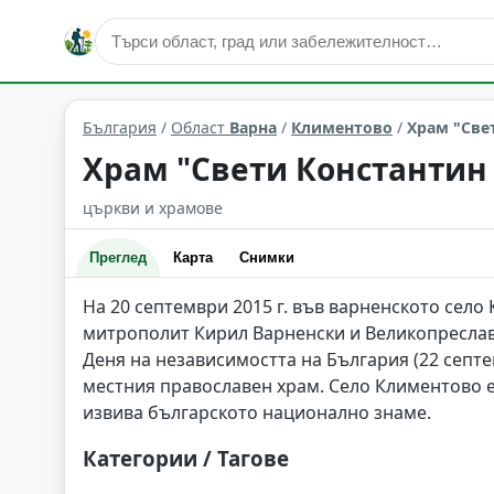
култура и изкуство
Климентово
Област: Варна
България
/
Област
Варна
/
Климентово
/
Храм "Све
Храм "Свети Константин 
църкви и храмове
Преглед
Карта
Снимки
На 20 септември 2015 г. във варненското село
митрополит Кирил Варненски и Великопреславск
Деня на независимостта на България (22 септ
местния православен храм. Село Климентово е 
извива българското национално знаме.
Категории / Тагове