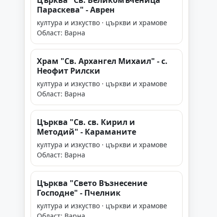
Църква "Св. Великомъченица
Параскева" - Аврен
култура и изкуство · църкви и храмове
Област: Варна
Храм "Св. Архангел Михаил" - с.
Неофит Рилски
култура и изкуство · църкви и храмове
Област: Варна
Църква "Св. св. Кирил и
Методий" - Караманите
култура и изкуство · църкви и храмове
Област: Варна
Църква "Свето Възнесение
Господне" - Пчелник
култура и изкуство · църкви и храмове
Област: Варна