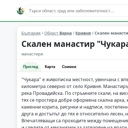
култура и изкуство
Кривня
Област: Варна
България
/
Област
Варна
/
Кривня
/
Скален манасти
Скален манастир "Чукара
манастири
Преглед
Карта
Снимки
"Чукара" е живописна местност, увенчана с вп
километра северно от село Кривня. Манастирът
река Провадийска. По стръмните скали, на вис
тях се простира добре оформена скална арка, 
каменни корита, рисунки и надписи, постепен
друга и достъпът до тях е относително лесен,
Впечатляващи са проходите между помещенията
и следите от механизми за затваряне на врати