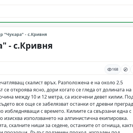
р "Чукара" - с.Кривня
" - с.Кривня
168
ечатляващ скалист връх. Разположена е на около 2.5
 се откроява ясно, дори когато се гледа от долината на
очина между 10 и 12 метра, са изсечени девет килии. По
където все още се забелязват останки от древни преград
но избледняващи с времето. Килиите са свързани една с
 но изисква използването на алпинистична екипировка.
, скалните ниши за седене, останките от огнища, какт
 и прозорци. Дълъг подземен проход, изграден под