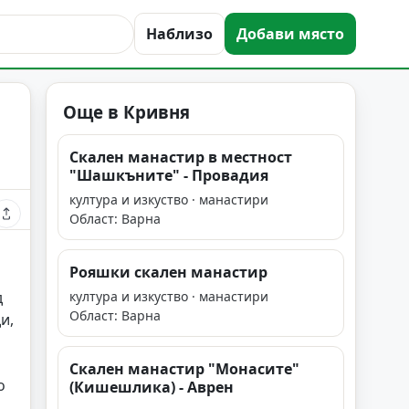
Наблизо
Добави място
Още в Кривня
Скален манастир в местност
"Шашкъните" - Провадия
култура и изкуство · манастири
Област: Варна
Рояшки скален манастир
д
култура и изкуство · манастири
Област: Варна
и,
Скален манастир "Монасите"
о
(Кишешлика) - Аврен