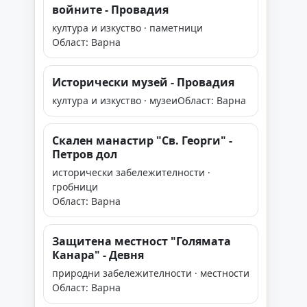
войните - Провадия
култура и изкуство · паметници
Област: Варна
Исторически музей - Провадия
култура и изкуство · музеи
Област: Варна
Скален манастир "Св. Георги" -
Петров дол
исторически забележителности ·
гробници
Област: Варна
Защитена местност "Голямата
Канара" - Девня
природни забележителности · местности
Област: Варна