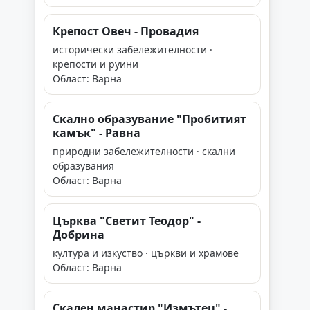
Крепост Овеч - Провадия
исторически забележителности ·
крепости и руини
Област: Варна
Скално образувание "Пробитият
камък" - Равна
природни забележителности · скални
образувания
Област: Варна
Църква "Светит Теодор" -
Добрина
култура и изкуство · църкви и храмове
Област: Варна
Скален манастир "Измътец" -