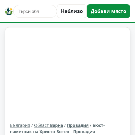
Наблизо
Добави място
култура и изкуство
Провадия
Област: Варна
България
/
Област
Варна
/
Провадия
/
Бюст-
паметник на Христо Ботев - Провадия