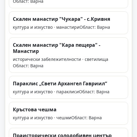
Област: Варна
Скален манастир "Чукара" - с.Кривня
култура и изкуство · манастири
Област: Варна
Скален манастир "Кара пещера" -
Манастир
исторически забележителности · светилища
Област: Варна
Параклис „Свети Архангел Гавриил“
култура и изкуство · параклиси
Област: Варна
Кръстова чешма
култура и изкуство · чешми
Област: Варна
Праисторически солодобивен център