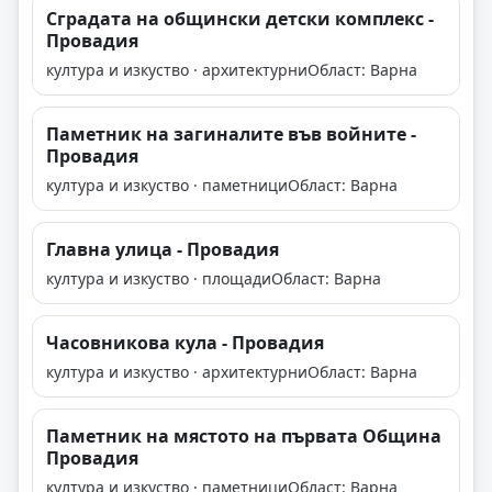
Сградата на общински детски комплекс -
Провадия
култура и изкуство · архитектурни
Област: Варна
Паметник на загиналите във войните -
Провадия
култура и изкуство · паметници
Област: Варна
Главна улица - Провадия
култура и изкуство · площади
Област: Варна
Часовникова кула - Провадия
култура и изкуство · архитектурни
Област: Варна
Паметник на мястото на първата Община
Провадия
култура и изкуство · паметници
Област: Варна