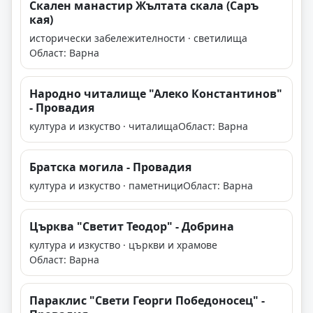
Скален манастир Жълтата скала (Саръ
кая)
исторически забележителности · светилища
Област: Варна
Народно читалище "Алеко Константинов"
- Провадия
култура и изкуство · читалища
Област: Варна
Братска могила - Провадия
култура и изкуство · паметници
Област: Варна
Църква "Светит Теодор" - Добрина
култура и изкуство · църкви и храмове
Област: Варна
Параклис "Свети Георги Победоносец" -