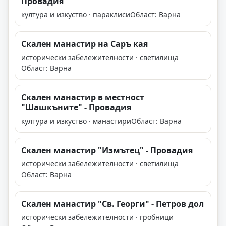
Провадия
култура и изкуство · параклиси
Област: Варна
Скален манастир на Саръ кая
исторически забележителности · светилища
Област: Варна
Скален манастир в местност
"Шашкъните" - Провадия
култура и изкуство · манастири
Област: Варна
Скален манастир "Измътец" - Провадия
исторически забележителности · светилища
Област: Варна
Скален манастир "Св. Георги" - Петров дол
исторически забележителности · гробници