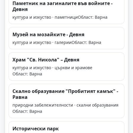
Паметник на загиналите във войните -
Девня
култура и изкуство · паметници
Област: Варна
Музей на мозайките - Девня
култура и изкуство · галерии
Област: Варна
Храм "Св. Никола" – Девня
култура и изкуство · църкви и храмове
Област: Варна
Скално образувание "Пробитият камък" -
Равна
природни забележителности · скални образувания
Област: Варна
Исторически парк