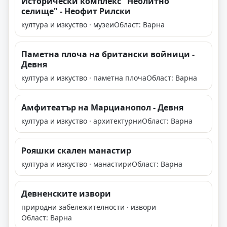
Исторически комплекс "Неолитно
селище" - Неофит Рилски
култура и изкуство · музеи
Област: Варна
Паметна плоча на британски войници -
Девня
култура и изкуство · паметна плоча
Област: Варна
Амфитеатър на Марцианопол - Девня
култура и изкуство · архитектурни
Област: Варна
Рояшки скален манастир
култура и изкуство · манастири
Област: Варна
Девненските извори
природни забележителности · извори
Област: Варна