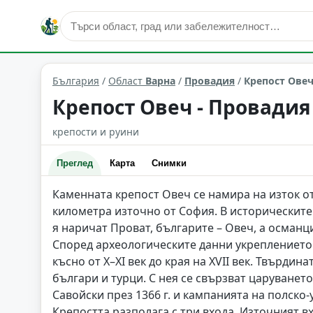
исторически забележителности
Провадия
Област: В
България
/
Област
Варна
/
Провадия
/
Крепост Овеч
Крепост Овеч - Провадия
крепости и руини
Преглед
Карта
Снимки
Каменната крепост Овеч се намира на изток от
километра източно от София. В историческите
я наричат Проват, българите – Овеч, а османци
Според археологическите данни укреплението е 
късно от X–XI век до края на XVII век. Твърдин
българи и турци. С нея се свързват царуването
Савойски през 1366 г. и кампанията на полско-у
Крепостта разполага с три входа. Източният вх