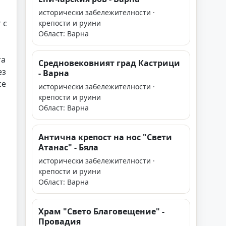
исторически забележителности ·
 с
крепости и руини
Област: Варна
та
Средновековният град Кастрици
ез
- Варна
се
исторически забележителности ·
крепости и руини
Област: Варна
Антична крепост на нос "Свети
Атанас" - Бяла
исторически забележителности ·
крепости и руини
Област: Варна
Храм "Свето Благовещение" -
Провадия