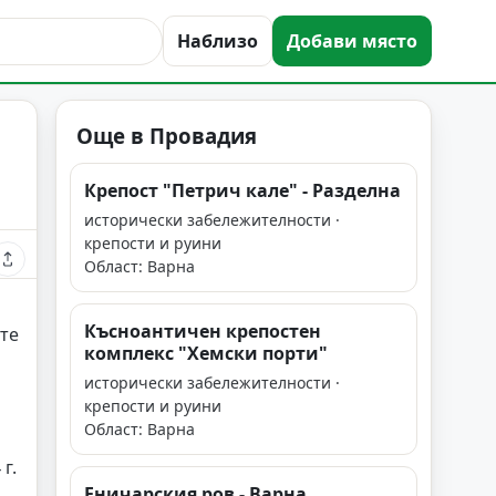
Наблизо
Добави място
Още в Провадия
Крепост "Петрич кале" - Разделна
исторически забележителности ·
крепости и руини
Област: Варна
Късноантичен крепостен
те
комплекс "Хемски порти"
исторически забележителности ·
крепости и руини
Област: Варна
г.
Еничарския ров - Варна