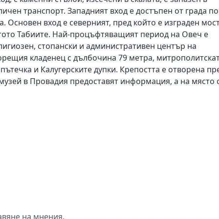
личен транспорт. Западният вход е достъпен от града по
. Основен вход е северният, пред който е изграден мост
атото Табиите. Най-процъфтяващият период на Овеч е
 религиозен, стопански и административен център на
ворещия кладенец с дълбочина 79 метра, митрополитска
 пътечка и Калугерските дупки. Крепостта е отворена пр
 музей в Провадия предоставят информация, а на място 
авяне на мнения.