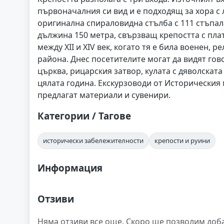
първоначалния си вид и е подходящ за хора с 
оригинална спираловидна стълба с 111 стъпала
дължина 150 метра, свързващ крепостта с пл
между XII и XIV век, когато тя е била военен,
района. Днес посетителите могат да видят го
църква, рицарския затвор, кулата с дяволската
цялата година. Екскурзоводи от Историческия
предлагат материали и сувенири.
Категории / Тагове
исторически забележителности
крепости и руини
Информация
Отзиви
Няма отзиви все още. Скоро ще позволим доб