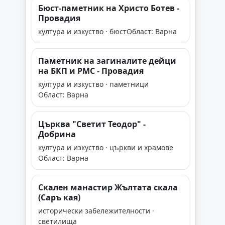
Бюст-паметник на Христо Ботев -
Провадия
култура и изкуство · бюст
Област: Варна
Паметник на загиналите дейци
на БКП и РМС - Провадия
култура и изкуство · паметници
Област: Варна
Църква "Светит Теодор" -
Добрина
култура и изкуство · църкви и храмове
Област: Варна
Скален манастир Жълтата скала
(Саръ кая)
исторически забележителности ·
светилища