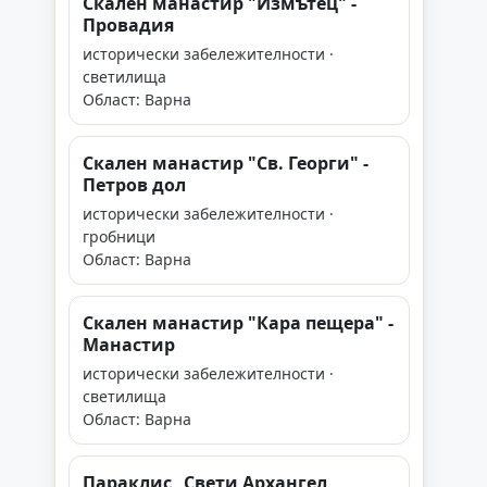
Скален манастир "Измътец" -
Провадия
исторически забележителности ·
светилища
Област: Варна
Скален манастир "Св. Георги" -
Петров дол
исторически забележителности ·
гробници
Област: Варна
Скален манастир "Кара пещера" -
Манастир
исторически забележителности ·
светилища
Област: Варна
Параклис „Свети Архангел