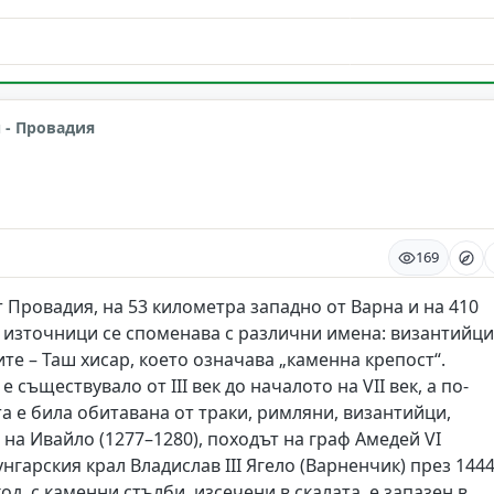
арна
 - Провадия
169
 Провадия, на 53 километра западно от Варна и на 410
 източници се споменава с различни имена: византийци
те – Таш хисар, което означава „каменна крепост“.
съществувало от III век до началото на VII век, а по-
ата е била обитавана от траки, римляни, византийци,
 на Ивайло (1277–1280), походът на граф Амедей VI
нгарския крал Владислав III Ягело (Варненчик) през 1444 
од, с каменни стълби, изсечени в скалата, е запазен в