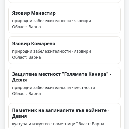
Язовир Манастир
природни забележителности · язовири
Област: Варна
Язовир Комарево
природни забележителности · язовири
Област: Варна
Защитена местност "Голямата Канара" -
Девня
природни забележителности · местности
Област: Варна
Паметник на загиналите във войните -
Девня
култура и изкуство · паметници
Област: Варна