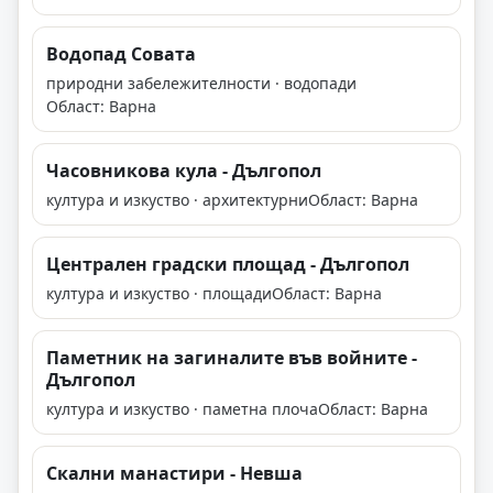
Водопад Совата
природни забележителности · водопади
Област: Варна
Часовникова кула - Дългопол
култура и изкуство · архитектурни
Област: Варна
Централен градски площад - Дългопол
култура и изкуство · площади
Област: Варна
Паметник на загиналите във войните -
Дългопол
култура и изкуство · паметна плоча
Област: Варна
Скални манастири - Невша