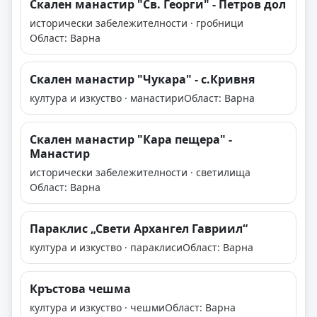
Скален манастир "Св. Георги" - Петров дол
исторически забележителности · гробници
Област: Варна
Скален манастир "Чукара" - с.Кривня
култура и изкуство · манастири
Област: Варна
Скален манастир "Кара пещера" -
Манастир
исторически забележителности · светилища
Област: Варна
Параклис „Свети Архангел Гавриил“
култура и изкуство · параклиси
Област: Варна
Кръстова чешма
култура и изкуство · чешми
Област: Варна