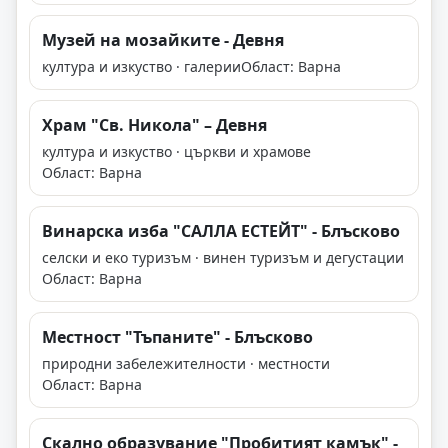
Музей на мозайките - Девня
култура и изкуство · галерии
Област: Варна
Храм "Св. Никола" – Девня
култура и изкуство · църкви и храмове
Област: Варна
Винарска изба "САЛЛА ЕСТЕЙТ" - Блъсково
селски и еко туризъм · винен туризъм и дегустации
Област: Варна
Местност "Тъпаните" - Блъсково
природни забележителности · местности
Област: Варна
Скално образувание "Пробитият камък" -