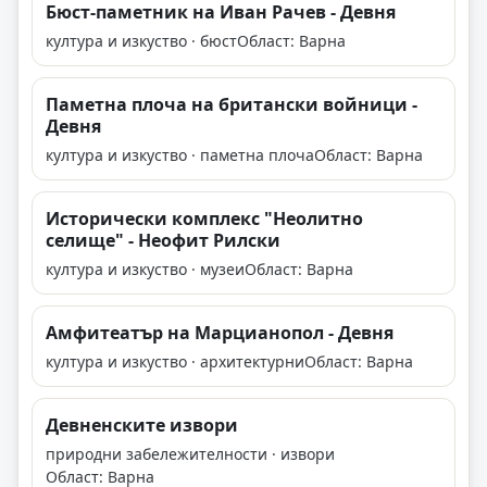
Бюст-паметник на Иван Рачев - Девня
култура и изкуство · бюст
Област: Варна
Паметна плоча на британски войници -
Девня
култура и изкуство · паметна плоча
Област: Варна
Исторически комплекс "Неолитно
селище" - Неофит Рилски
култура и изкуство · музеи
Област: Варна
Амфитеатър на Марцианопол - Девня
култура и изкуство · архитектурни
Област: Варна
Девненските извори
природни забележителности · извори
Област: Варна