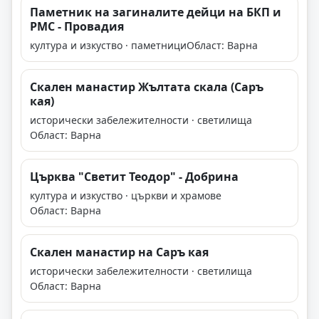
Паметник на загиналите дейци на БКП и
РМС - Провадия
култура и изкуство · паметници
Област: Варна
Скален манастир Жълтата скала (Саръ
кая)
исторически забележителности · светилища
Област: Варна
Църква "Светит Теодор" - Добрина
култура и изкуство · църкви и храмове
Област: Варна
Скален манастир на Саръ кая
исторически забележителности · светилища
Област: Варна