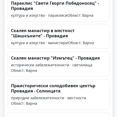
Параклис "Свети Георги Победоносец" -
Провадия
култура и изкуство · параклиси
Област: Варна
Скален манастир в местност
"Шашкъните" - Провадия
култура и изкуство · манастири
Област: Варна
Скален манастир "Измътец" - Провадия
исторически забележителности · светилища
Област: Варна
Праисторически солодобивен център
Провадия - Солницата
природни забележителности · местности
Област: Варна