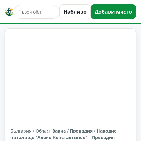
Наблизо
Добави място
култура и изкуство
Провадия
Област: Варна
България
/
Област
Варна
/
Провадия
/
Народно
читалище "Алеко Константинов" - Провадия