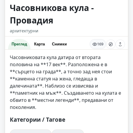
Часовникова кула -
Провадия
архитектурни
169
Преглед
Карта
Снимки
Часовниковата кула датира от втората
половина на **17 век**. Разположена е в
**сърцето на града**, а точно зад нея стои
**каменна статуя на жена, гледаща в
далечината**. Наблизо се извисява и
**паметник на мъж**. Създаването на кулата е
обвито в **местни легенди**, предавани от
поколения.
Категории / Тагове