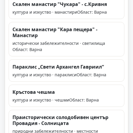
Скален манастир "Чукара" - с.Кривня
култура и изкуство · манастири
Област: Варна
Скален манастир "Кара пещера" -
Манастир
исторически забележителности · светилища
Област: Варна
Параклис „Свети Архангел Гавриил“
култура и изкуство · параклиси
Област: Варна
Кръстова чешма
култура и изкуство · чешми
Област: Варна
Праисторически солодобивен център
Провадия - Солницата
природни забележителности · местности