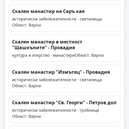
Скален манастир на Саръ кая
исторически забележителности · светилища
Област: Варна
Скален манастир в местност
"Шашкъните" - Провадия
култура и изкуство · манастири
Област: Варна
Скален манастир "Измътец" - Провадия
исторически забележителности · светилища
Област: Варна
Скален манастир "Св. Георги" - Петров дол
исторически забележителности · гробници
Област: Варна