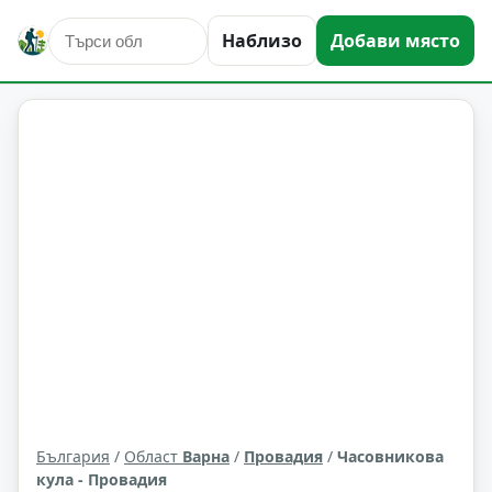
Наблизо
Добави място
култура и изкуство
Провадия
Област: Варна
България
/
Област
Варна
/
Провадия
/
Часовникова
кула - Провадия