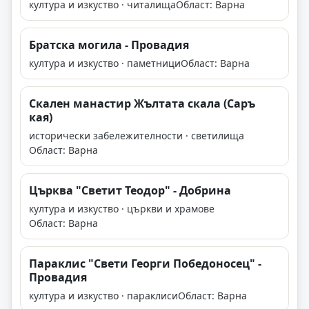
култура и изкуство · читалища
Област: Варна
Братска могила - Провадия
култура и изкуство · паметници
Област: Варна
Скален манастир Жълтата скала (Саръ
кая)
исторически забележителности · светилища
Област: Варна
Църква "Светит Теодор" - Добрина
култура и изкуство · църкви и храмове
Област: Варна
Параклис "Свети Георги Победоносец" -
Провадия
култура и изкуство · параклиси
Област: Варна