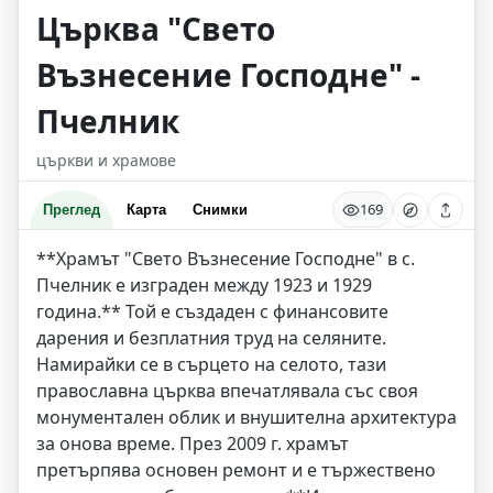
Църква "Свето
Възнесение Господне" -
Пчелник
църкви и храмове
169
Преглед
Карта
Снимки
**Храмът "Свето Възнесение Господне" в с.
Пчелник е изграден между 1923 и 1929
година.** Той е създаден с финансовите
дарения и безплатния труд на селяните.
Намирайки се в сърцето на селото, тази
православна църква впечатлявала със своя
монументален облик и внушителна архитектура
за онова време. През 2009 г. храмът
претърпява основен ремонт и е тържествено