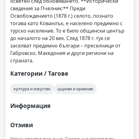
осветен след обновяването. **Исторически
сведения за Пчелник:** Преди
Освобождението (1878 г.) селото, познато
тогава като Кованлък, е населено предимно с
турско население. То е било общински център
до началото на 20 век. След 1878 г. тук се
заселват предимно българи – преселници от
Габровско, Македония и други региони на
страната.
Категории / Тагове
култура и изкуство
църкви и храмове
Информация
Отзиви