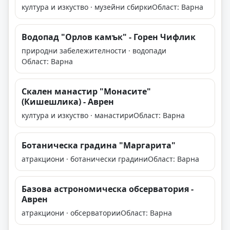
култура и изкуство · музейни сбирки
Област: Варна
Водопад "Орлов камък" - Горен Чифлик
природни забележителности · водопади
Област: Варна
Скален манастир "Монасите"
(Кишешлика) - Аврен
култура и изкуство · манастири
Област: Варна
Ботаническа градина "Мaргарита"
атракциони · ботанически градини
Област: Варна
Базова астрономическа обсерватория -
Аврен
атракциони · обсерватории
Област: Варна