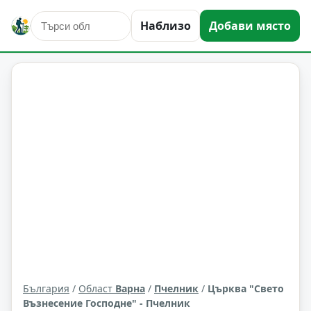
Наблизо
Добави място
култура и изкуство
Пчелник
Област: Варна
България
/
Област
Варна
/
Пчелник
/
Църква "Свето
Възнесение Господне" - Пчелник