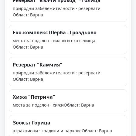
Резерват "Вълчи проход" - Голица
природни забележителности · резервати
Област: Варна
Еко-комплекс Шерба - Гроздьово
места за подслон · вилни и еко селища
Област: Варна
Резерват "Камчия"
природни забележителности · резервати
Област: Варна
Хижа "Петрича"
места за подслон · хижи
Област: Варна
Зоокът Горица
атракциони · градини и паркове
Област: Варна