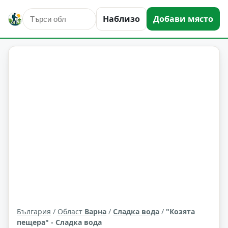
природни забележителности
Сладка вода
Наблизо
Добави място
Област: Варна
България
/
Област
Варна
/
Сладка вода
/
"Козята
пещера" - Сладка вода