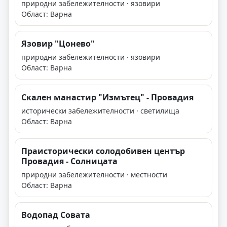
природни забележителности · язовири
Област: Варна
Язовир "Цонево"
природни забележителности · язовири
Област: Варна
Скален манастир "Измътец" - Провадия
исторически забележителности · светилища
Област: Варна
Праисторически солодобивен център
Провадия - Солницата
природни забележителности · местности
Област: Варна
Водопад Совата