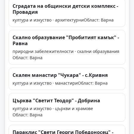
Сградата на общински детски комплекс -
Провадия
култура и изкуство · архитектурни
Област: Варна
Скално образувание "Пробитият камък" -
Равна
природни забележителности · скални образувания
Област: Варна
Скален манастир "Чукара" - с.Кривня
култура и изкуство · манастири
Област: Варна
Църква "Светит Теодор" - Добрина
култура и изкуство · църкви и храмове
Област: Варна
Параклис "Свети Георги Победоносец" -