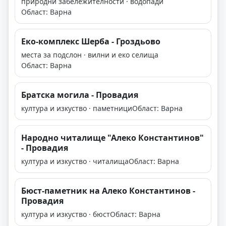
природни забележителности · водопади
Област: Варна
Еко-комплекс Шерба - Гроздьово
места за подслон · вилни и еко селища
Област: Варна
Братска могила - Провадия
култура и изкуство · паметници
Област: Варна
Народно читалище "Алеко Константинов"
- Провадия
култура и изкуство · читалища
Област: Варна
Бюст-паметник на Алеко Константинов -
Провадия
култура и изкуство · бюст
Област: Варна