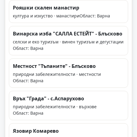
Рояшки скален манастир
култура и изкуство · манастири
Област: Варна
Винарска изба "САЛЛА ЕСТЕЙТ" - Блъсково
селски и еко туризъм · винен туризъм и дегустации
Област: Варна
Местност "Тъпаните" - Блъсково
природни забележителности · местности
Област: Варна
Връх "Града" - с.Аспарухово
природни забележителности · върхове
Област: Варна
Язовир Комарево