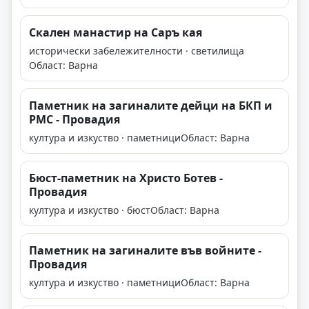
Скален манастир на Саръ кая
исторически забележителности · светилища
Област: Варна
Паметник на загиналите дейци на БКП и
РМС - Провадия
култура и изкуство · паметници
Област: Варна
Бюст-паметник на Христо Ботев -
Провадия
култура и изкуство · бюст
Област: Варна
Паметник на загиналите във войните -
Провадия
култура и изкуство · паметници
Област: Варна