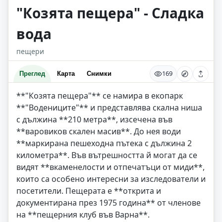
"Козята пещера" - Сладка
вода
пещери
169
Преглед
Карта
Снимки
**"Козята пещера"** се намира в екопарк
**"Водениците"** и представлява скална ниша
с дължина **210 метра**, изсечена във
**варовиков скален масив**. До нея води
**маркирана пешеходна пътека с дължина 2
километра**. Във вътрешността й могат да се
видят **вкаменелости и отпечатъци от миди**,
които са особено интересни за изследователи и
посетители. Пещерата е **открита и
документирана през 1975 година** от членове
на **пещерния клуб във Варна**.