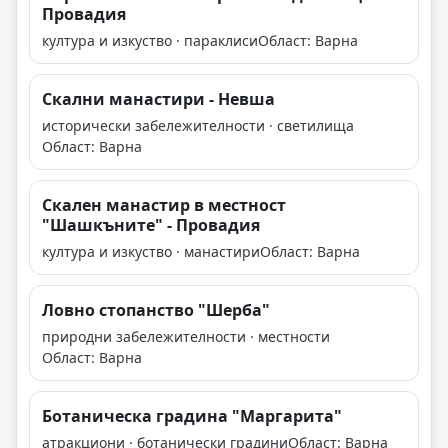
Провадия
култура и изкуство · параклиси
Област: Варна
Скални манастири - Невша
исторически забележителности · светилища
Област: Варна
Скален манастир в местност
"Шашкъните" - Провадия
култура и изкуство · манастири
Област: Варна
Ловно стопанство "Шерба"
природни забележителности · местности
Област: Варна
Ботаническа градина "Мaргарита"
атракциони · ботанически градини
Област: Варна