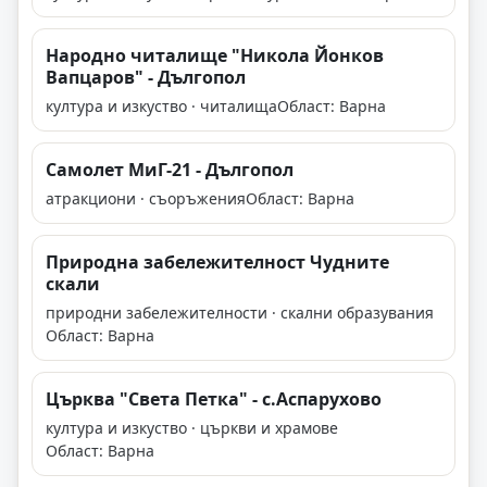
Народно читалище "Никола Йонков
Вапцаров" - Дългопол
култура и изкуство · читалища
Област: Варна
Самолет МиГ-21 - Дългопол
атракциони · съоръжения
Област: Варна
Природна забележителност Чудните
скали
природни забележителности · скални образувания
Област: Варна
Църква "Света Петка" - с.Аспарухово
култура и изкуство · църкви и храмове
Област: Варна