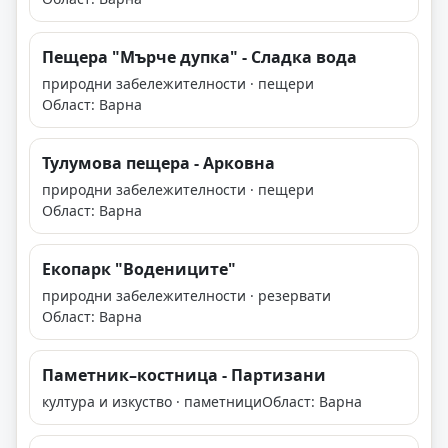
Пещера "Мърче дупка" - Сладка вода
природни забележителности · пещери
Област: Варна
Тулумова пещера - Арковна
природни забележителности · пещери
Област: Варна
Екопарк "Водениците"
природни забележителности · резервати
Област: Варна
Паметник–костница - Партизани
култура и изкуство · паметници
Област: Варна