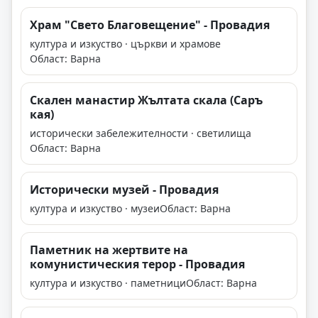
Храм "Свето Благовещение" - Провадия
култура и изкуство · църкви и храмове
Област: Варна
Скален манастир Жълтата скала (Саръ
кая)
исторически забележителности · светилища
Област: Варна
Исторически музей - Провадия
култура и изкуство · музеи
Област: Варна
Паметник на жертвите на
комунистическия терор - Провадия
култура и изкуство · паметници
Област: Варна