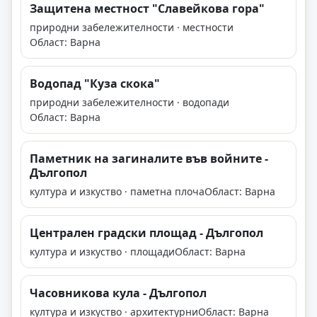
Защитена местност "Славейкова гора"
природни забележителности · местности
Област: Варна
Водопад "Куза скока"
природни забележителности · водопади
Област: Варна
Паметник на загиналите във войните -
Дългопол
култура и изкуство · паметна плоча
Област: Варна
Централен градски площад - Дългопол
култура и изкуство · площади
Област: Варна
Часовникова кула - Дългопол
култура и изкуство · архитектурни
Област: Варна