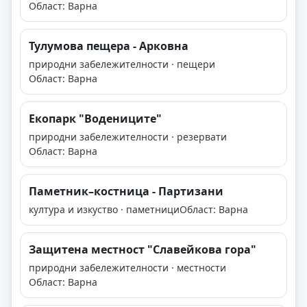
Област: Варна
Тулумова пещера - Арковна
природни забележителности · пещери
Област: Варна
Екопарк "Водениците"
природни забележителности · резервати
Област: Варна
Паметник–костница - Партизани
култура и изкуство · паметници
Област: Варна
Защитена местност "Славейкова гора"
природни забележителности · местности
Област: Варна