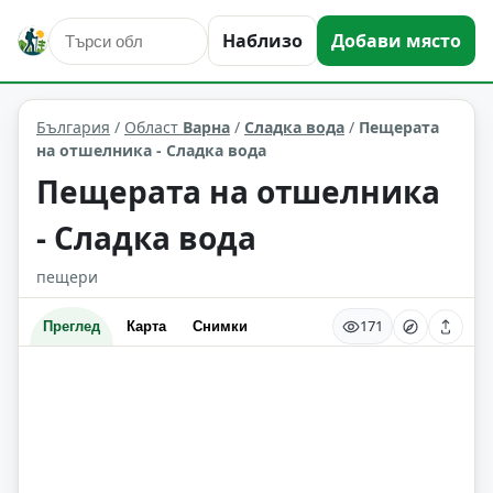
природни забележителности
Сладка вода
Наблизо
Добави място
Област: Варна
България
/
Област
Варна
/
Сладка вода
/
Пещерата
на отшелника - Сладка вода
Пещерата на отшелника
- Сладка вода
пещери
171
Преглед
Карта
Снимки