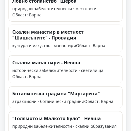
Ловно стопанство "Шерба"
природни забележителности · местности
Област: Варна
Скален манастир в местност
"Шашкъните" - Провадия
култура и изкуство · манастири
Област: Варна
Скални манастири - Невша
исторически забележителности · светилища
Област: Варна
Ботаническа градина "Мaргарита"
атракциони · ботанически градини
Област: Варна
"Голямото и Малкото було" - Невша
природни забележителности · скални образувания