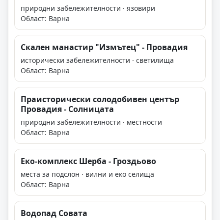
природни забележителности · язовири
Област: Варна
Скален манастир "Измътец" - Провадия
исторически забележителности · светилища
Област: Варна
Праисторически солодобивен център
Провадия - Солницата
природни забележителности · местности
Област: Варна
Еко-комплекс Шерба - Гроздьово
места за подслон · вилни и еко селища
Област: Варна
Водопад Совата