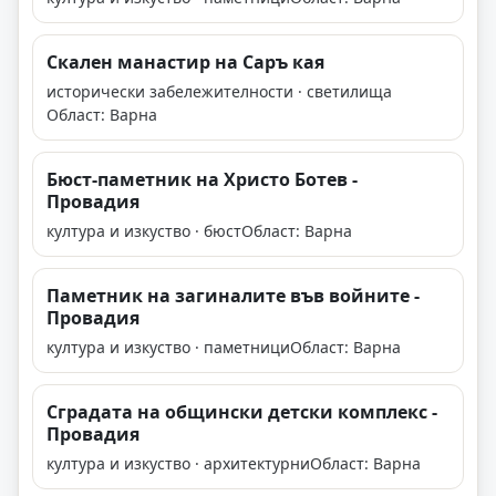
Скален манастир на Саръ кая
исторически забележителности · светилища
Област: Варна
Бюст-паметник на Христо Ботев -
Провадия
култура и изкуство · бюст
Област: Варна
Паметник на загиналите във войните -
Провадия
култура и изкуство · паметници
Област: Варна
Сградата на общински детски комплекс -
Провадия
култура и изкуство · архитектурни
Област: Варна