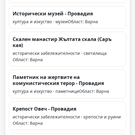
Исторически музей - Провадия
култура и изкуство · музеи
Област: Варна
Скален манастир Жълтата скала (Саръ
кая)
исторически забележителности · светилища
Област: Варна
Паметник на жертвите на
комунистическия терор - Провадия
култура и изкуство · паметници
Област: Варна
Крепост Овеч - Провадия
исторически забележителности · крепости и руини
Област: Варна