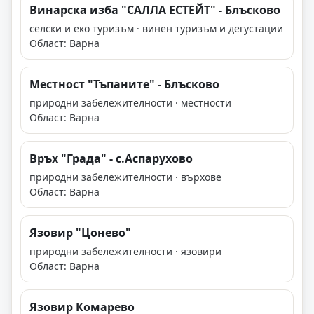
Винарска изба "САЛЛА ЕСТЕЙТ" - Блъсково
селски и еко туризъм · винен туризъм и дегустации
Област: Варна
Местност "Тъпаните" - Блъсково
природни забележителности · местности
Област: Варна
Връх "Града" - с.Аспарухово
природни забележителности · върхове
Област: Варна
Язовир "Цонево"
природни забележителности · язовири
Област: Варна
Язовир Комарево