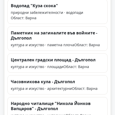
Водопад "Куза скока"
природни забележителности · водопади
Област: Варна
Паметник на загиналите във войните -
Дългопол
култура и изкуство · паметна плоча
Област: Варна
Централен градски площад - Дългопол
култура и изкуство · площади
Област: Варна
Часовникова кула - Дългопол
култура и изкуство · архитектурни
Област: Варна
Народно читалище "Никола Йонков
Вапцаров" - Дългопол