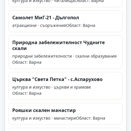
култура и изкуство · читалища
Област: Варна
Самолет МиГ-21 - Дългопол
атракциони · съоръжения
Област: Варна
Природна забележителност Чудните
скали
природни забележителности · скални образувания
Област: Варна
Църква "Света Петка" - с.Аспарухово
култура и изкуство · църкви и храмове
Област: Варна
Рояшки скален манастир
култура и изкуство · манастири
Област: Варна