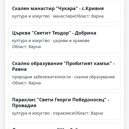
Скален манастир "Чукара" - с.Кривня
култура и изкуство · манастири
Област: Варна
Църква "Светит Теодор" - Добрина
култура и изкуство · църкви и храмове
Област: Варна
Скално образувание "Пробитият камък" -
Равна
природни забележителности · скални образувания
Област: Варна
Параклис "Свети Георги Победоносец" -
Провадия
култура и изкуство · параклиси
Област: Варна