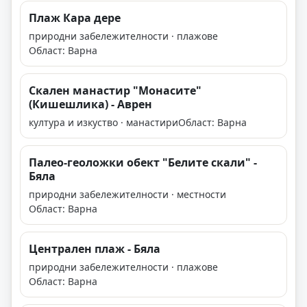
Плаж Кара дере
природни забележителности · плажове
Област: Варна
Скален манастир "Монасите"
(Кишешлика) - Аврен
култура и изкуство · манастири
Област: Варна
Палео-геоложки обект "Белите скали" -
Бяла
природни забележителности · местности
Област: Варна
Централен плаж - Бяла
природни забележителности · плажове
Област: Варна