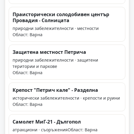
Праисторически солодобивен център
Провадия - Солницата
природни забележителности · местности
Област: Варна
Защитена местност Петрича
природни забележителности · защитени
територии и паркове
Област: Варна
Крепост "Петрич кале" - Разделна
исторически забележителности · крепости и руини
Област: Варна
Самолет МиГ-21 - Дългопол
атракциони · съоръжения
Област: Варна