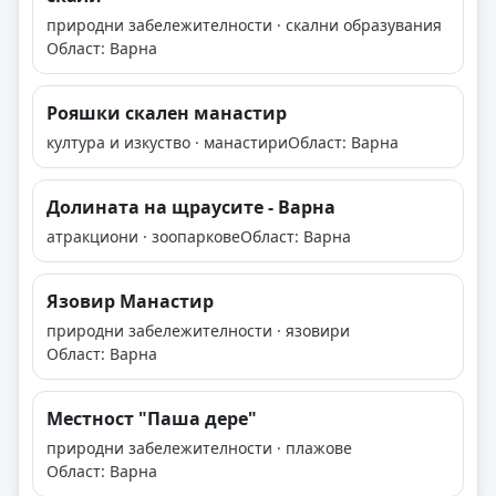
природни забележителности · скални образувания
Област: Варна
Рояшки скален манастир
култура и изкуство · манастири
Област: Варна
Долината на щраусите - Варна
атракциони · зоопаркове
Област: Варна
Язовир Манастир
природни забележителности · язовири
Област: Варна
Местност "Паша дере"
природни забележителности · плажове
Област: Варна