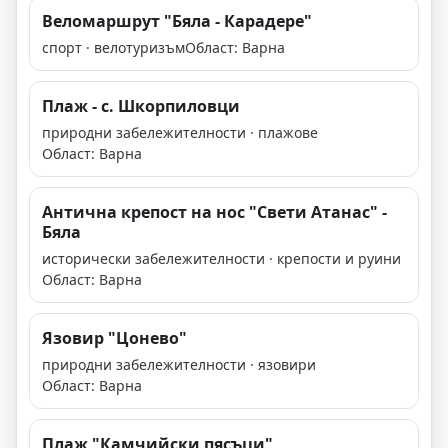
Веломаршрут "Бяла - Карадере"
спорт · велотуризъм
Област: Варна
Плаж - с. Шкорпиловци
природни забележителности · плажове
Област: Варна
Антична крепост на нос "Свети Атанас" -
Бяла
исторически забележителности · крепости и руини
Област: Варна
Язовир "Цонево"
природни забележителности · язовири
Област: Варна
Плаж "Камчийски пясъци"