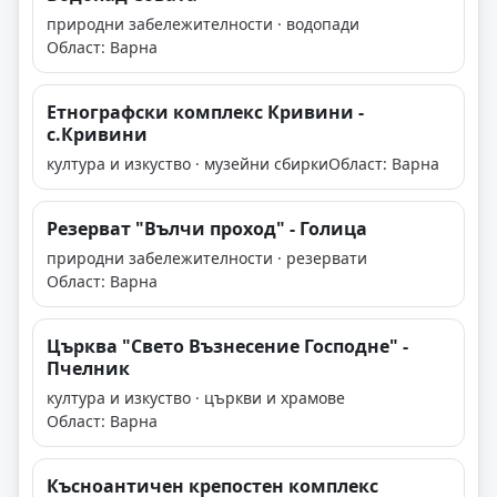
природни забележителности · водопади
Област: Варна
Етнографски комплекс Кривини -
с.Кривини
култура и изкуство · музейни сбирки
Област: Варна
Резерват "Вълчи проход" - Голица
природни забележителности · резервати
Област: Варна
Църква "Свето Възнесение Господне" -
Пчелник
култура и изкуство · църкви и храмове
Област: Варна
Късноантичен крепостен комплекс