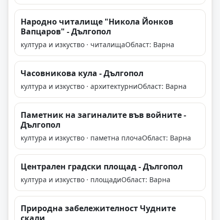
Народно читалище "Никола Йонков
Вапцаров" - Дългопол
култура и изкуство · читалища
Област: Варна
Часовникова кула - Дългопол
култура и изкуство · архитектурни
Област: Варна
Паметник на загиналите във войните -
Дългопол
култура и изкуство · паметна плоча
Област: Варна
Централен градски площад - Дългопол
култура и изкуство · площади
Област: Варна
Природна забележителност Чудните
скали