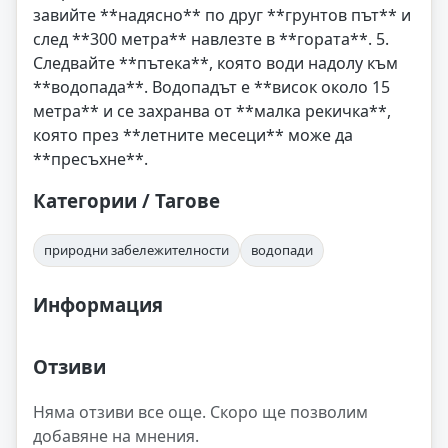
завийте **надясно** по друг **грунтов път** и
след **300 метра** навлезте в **гората**. 5.
Следвайте **пътека**, която води надолу към
**водопада**. Водопадът е **висок около 15
метра** и се захранва от **малка рекичка**,
която през **летните месеци** може да
**пресъхне**.
Категории / Тагове
природни забележителности
водопади
Информация
Отзиви
Няма отзиви все още. Скоро ще позволим
добавяне на мнения.