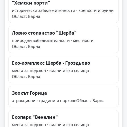
"Хемски порти"
исторически забележителности · крепости и руини
Област: Варна
Ловно стопанство "Шерба"
природни забележителности · местности
Област: Варна
Еко-комплекс Шерба - Гроздьово
места за подслон · вилни и еко селища
Област: Варна
Зоокът Горица
атракциони · градини и паркове
Област: Варна
Екопарк "Венелин"
места за подслон · вилни и еко селища