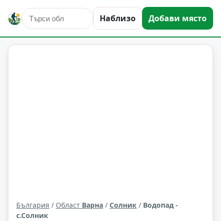
Наблизо
Добави място
природни забележителности
Солник
Област: Варна
България
/
Област
Варна
/
Солник
/
Водопад -
с.Солник