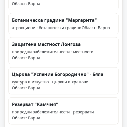
Област: Варна
Ботаническа градина "Мaргарита"
атракциони · ботанически градини
Област: Варна
Защитена местност Лонгоза
природни забележителности · местности
Област: Варна
Църква "Успение Богородично" - Бяла
култура и изкуство · църкви и храмове
Област: Варна
Резерват "Камчия"
природни забележителности · резервати
Област: Варна