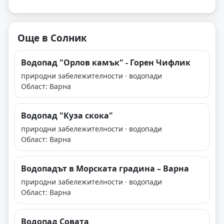
Още в Солник
Водопад "Орлов камък" - Горен Чифлик
природни забележителности · водопади
Област: Варна
Водопад "Куза скока"
природни забележителности · водопади
Област: Варна
Водопадът в Морската градина – Варна
природни забележителности · водопади
Област: Варна
Водопад Совата