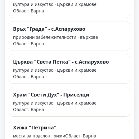
култура и изкуство · църкви и храмове
Област: Варна
Връх "Града" - с.Аспарухово
природни забележителности · върхове
Област: Варна
Църква "Света Петка" - с.Аспарухово
култура и изкуство · църкви и храмове
Област: Варна
Храм "Свети Дух" - Приселци
култура и изкуство · църкви и храмове
Област: Варна
Хижа "Петрича"
места за подслон · хижи
Област: Варна