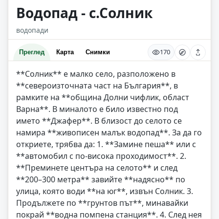
Водопад - с.Солник
водопади
170
Преглед
Карта
Снимки
**Солник** е малко село, разположено в
**североизточната част на България**, в
рамките на **община Долни чифлик, област
Варна**. В миналото е било известно под
името **Джафер**. В близост до селото се
намира **живописен малък водопад**. За да го
откриете, трябва да: 1. **Замине пеша** или с
**автомобил с по-висока проходимост**. 2.
**Преминете центъра на селото** и след
**200–300 метра** завийте **надясно** по
улица, която води **на юг**, извън Солник. 3.
Продължете по **грунтов път**, минавайки
покрай **водна помпена станция**. 4. След нея