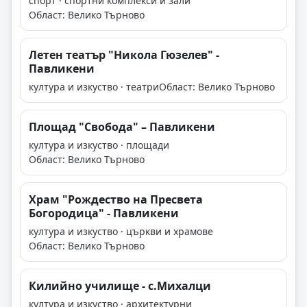
спорт · спортни комплекси и зали
Област: Велико Търново
Летен театър "Никола Гюзелев" -
Павликени
култура и изкуство · театри
Област: Велико Търново
Площад "Свобода" – Павликени
култура и изкуство · площади
Област: Велико Търново
Храм "Рождество на Пресвета
Богородица" - Павликени
култура и изкуство · църкви и храмове
Област: Велико Търново
Килийно училище - с.Михалци
култура и изкуство · архитектурни