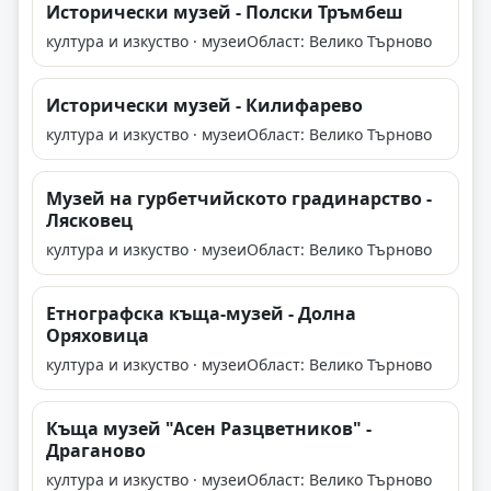
Исторически музей - Полски Тръмбеш
култура и изкуство · музеи
Област: Велико Търново
Исторически музей - Килифарево
култура и изкуство · музеи
Област: Велико Търново
Музей на гурбетчийското градинарство -
Лясковец
култура и изкуство · музеи
Област: Велико Търново
Етнографска къща-музей - Долна
Оряховица
култура и изкуство · музеи
Област: Велико Търново
Къща музей "Асен Разцветников" -
Драганово
култура и изкуство · музеи
Област: Велико Търново