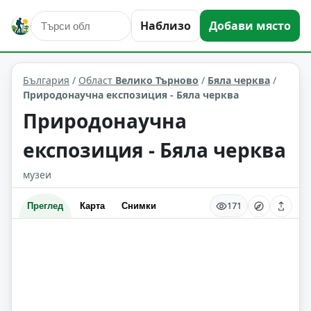
култура и изкуство
Бяла черква
Наблизо
Добави място
Област: Велико Търново
България
/
Област
Велико Търново
/
Бяла черква
/
Природонаучна експозиция - Бяла черква
Природонаучна
експозиция - Бяла черква
музеи
171
Преглед
Карта
Снимки