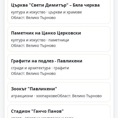
Църква "Свети Димитър" – Бяла черква
култура и изкуство · църкви и храмове
Област: Велико Търново
Паметник на Цанко Церковски
култура и изкуство · паметници
Област: Велико Търново
Графити на подлез - Павликени
сгради и архитектура · графити
Област: Велико Търново
Зоокът "Павликени"
атракциони · зоопаркове
Област: Велико Търново
Стадион "Ганчо Панов"