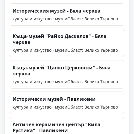
Историческия музей - Бяла черква
култура и изкуство · музеи
Област: Велико Търново
Къща-музей "Райко Даскалов" - Бяла
черква
култура и изкуство · музеи
Област: Велико Търново
Къща-музей "Цанко Церковски" - Бяла
черква
култура и изкуство · музеи
Област: Велико Търново
Исторически музей - Павликени
култура и изкуство · музеи
Област: Велико Търново
Античен керамичен център "Вила
Рустика" - Павликени