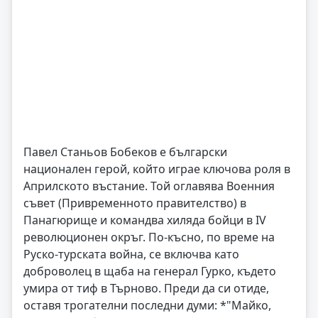
Павел Станьов Бобеков е български
национален герой, който играе ключова роля в
Априлското въстание. Той оглавява Военния
съвет (Привременното правителство) в
Панагюрище и командва хиляда бойци в IV
революционен окръг. По-късно, по време на
Руско-турската война, се включва като
доброволец в щаба на генерал Гурко, където
умира от тиф в Търново. Преди да си отиде,
оставя трогателни последни думи: *"Майко,