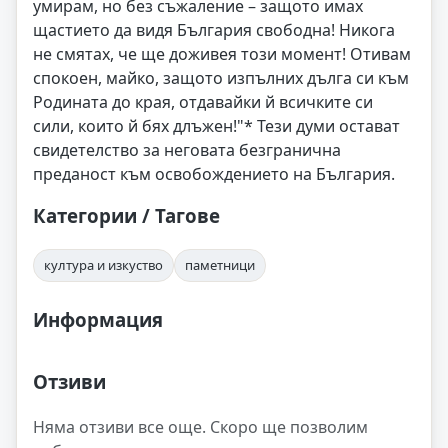
умирам, но без съжаление – защото имах
щастието да видя България свободна! Никога
не смятах, че ще доживея този момент! Отивам
спокоен, майко, защото изпълних дълга си към
Родината до края, отдавайки й всичките си
сили, които й бях длъжен!"* Тези думи остават
свидетелство за неговата безгранична
преданост към освобождението на България.
Категории / Тагове
култура и изкуство
паметници
Информация
Отзиви
Няма отзиви все още. Скоро ще позволим