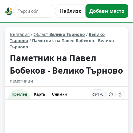
култура и изкуство
Велико Търново
Наблизо
Добави място
Област: Велико Търново
България
/
Област
Велико Търново
/
Велико
Търново
/
Паметник на Павел Бобеков - Велико
Търново
Паметник на Павел
Бобеков - Велико Търново
паметници
170
Преглед
Карта
Снимки