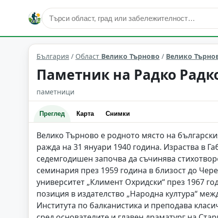
култура и изкуство
Велико Търново
Област: Велико 
България
/
Област
Велико Търново
/
Велико Търно
Паметник на Радко Радко
паметници
Преглед
Карта
Снимки
Велико Търново е родното място на българския
ражда на 31 януари 1940 година. Израства в 
седемгодишен започва да съчинява стихотвор
семинария през 1959 година в близост до Чер
университет „Климент Охридски“ през 1967 го
позиция в издателство „Народна култура“ межд
Института по балканистика и преподава класи
сред основателите и главен драматург на Ста