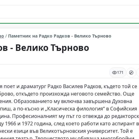
Търново
во
/
Паметник на Радко Радков - Велико Търново
в - Велико Търново
171
 поет и драматург Радко Василев Радков, където той се
Габрово, откъдето произхожда неговото семейство. Още
ения. Образованието му включва завършена Духовна
епиш, а по-късно и „Класическа филология“ в Софийския
дина. Професионалният му път го отвежда до редакторс
у 1966 и 1972 година, след което работи като аспирант в
чески езици във Великотърновския университет. Той е
ринния театър. Творчеството му обхваща многобройни