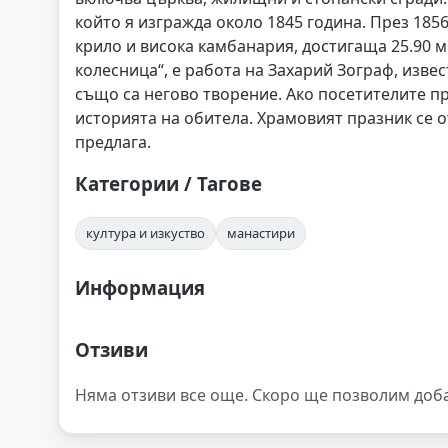
който я изгражда около 1845 година. През 18
крило и висока камбанария, достигаща 25.90 м
колесница“, е работа на Захарий Зограф, извес
също са негово творение. Ако посетителите п
историята на обитела. Храмовият празник се о
предлага.
Категории / Тагове
култура и изкуство
манастири
Информация
Отзиви
Няма отзиви все още. Скоро ще позволим доб