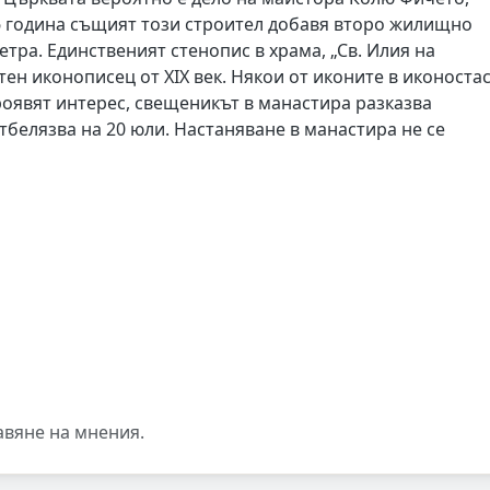
56 година същият този строител добавя второ жилищно
етра. Единственият стенопис в храма, „Св. Илия на
тен иконописец от XIX век. Някои от иконите в иконоста
роявят интерес, свещеникът в манастира разказва
тбелязва на 20 юли. Настаняване в манастира не се
авяне на мнения.