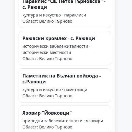
Параклис "Св. Петка Търновска" -
с. Раювци
култура и изкуство · параклиси
Област: Велико Търново
Раювски кромлех - с. Раювци
исторически забележителности ·
исторически местности
Област: Велико Търново
Паметник на Вълчан войвода -
с.Раювци
култура и изкуство · паметници
Област: Велико Търново
Язовир "Йовковци"
природни забележителности · язовири
Област: Велико Търново