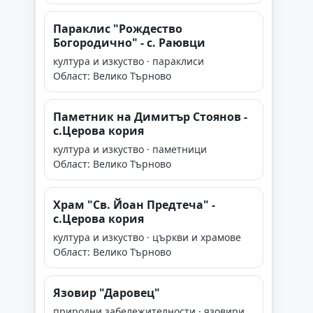
Параклис "Рождество
Богородично" - с. Раювци
култура и изкуство · параклиси
Област: Велико Търново
Паметник на Димитър Стоянов -
с.Церова кория
култура и изкуство · паметници
Област: Велико Търново
Храм "Св. Йоан Предтеча" -
с.Церова кория
култура и изкуство · църкви и храмове
Област: Велико Търново
Язовир "Даровец"
природни забележителности · язовири