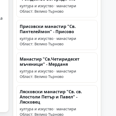
култура и изкуство · манастири
Област: Велико Търново
са
Присовски манастир "Св.
Пантелеймон" - Присово
култура и изкуство · манастири
Област: Велико Търново
Манастир "Св.Четиридесет
мъченици" - Мерданя
култура и изкуство · манастири
Област: Велико Търново
Лясковски манастир "Св. св.
Апостоли Петър и Павел" -
Лясковец
култура и изкуство · манастири
Област: Велико Търново