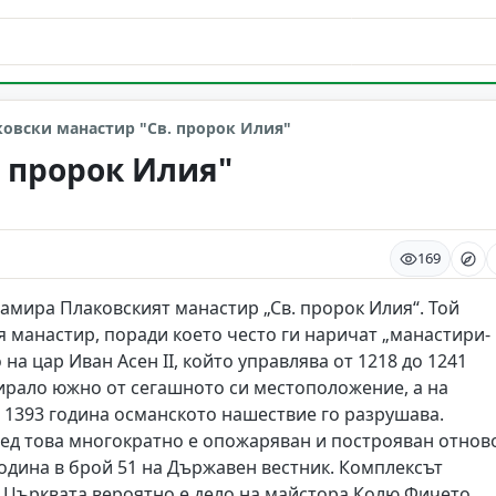
овски манастир "Св. пророк Илия"
 пророк Илия"
169
амира Плаковският манастир „Св. пророк Илия“. Той
я манастир, поради което често ги наричат „манастири-
на цар Иван Асен II, който управлява от 1218 до 1241
ирало южно от сегашното си местоположение, а на
з 1393 година османското нашествие го разрушава.
лед това многократно е опожаряван и построяван отнов
година в брой 51 на Държавен вестник. Комплексът
 Църквата вероятно е дело на майстора Колю Фичето,