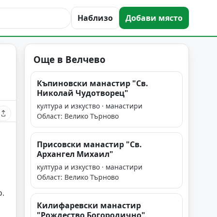
Наблизо
Добави място
Още в Велчево
Къпиновски манастир "Св.
Николай Чудотворец"
култура и изкуство · манастири
Област: Велико Търново
Присовски манастир "Св.
Архангел Михаил"
култура и изкуство · манастири
Област: Велико Търново
о.
Килифаревски манастир
"Рождество Богородично"