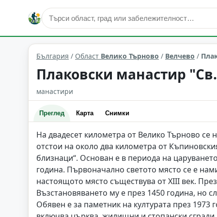
култура и изкуство
Велчево
Област: Велико Търново
България
/
Област
Велико Търново
/
Велчево
/
Плак
Плаковски манастир "Св.
манастири
Преглед
Карта
Снимки
На двадесет километра от Велико Търново се н
отстои на около два километра от Къпиновски
близнаци“. Основан е в периода на царуването 
година. Първоначално светото място се е нам
настоящото място съществува от XIII век. Пре
Възстановяването му е през 1450 година, но с
Обявен е за паметник на културата през 1973 
включва църква, жилищни и стопански сгради.