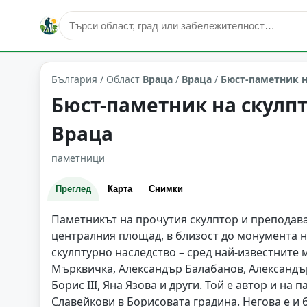
култура и изкуство
Враца
Област: Враца
България
/
Област
Враца
/
Враца
/
Бюст-паметник н
Бюст-паметник на скулпт
Враца
паметници
Преглед
Карта
Снимки
Паметникът на прочутия скулптор и преподава
централния площад, в близост до монумента н
скулптурно наследство – сред най-известните
Мърквичка, Александър Балабанов, Александъ
Борис ІІІ, Яна Язова и други. Той е автор и н
Славейкови в Борисовата градина. Негова е и 