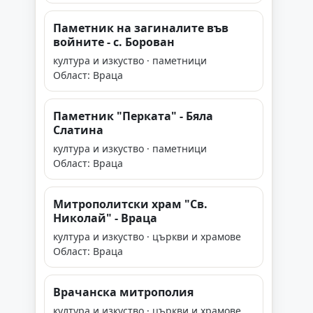
Паметник на загиналите във
войните - с. Борован
култура и изкуство · паметници
Област: Враца
Паметник "Перката" - Бяла
Слатина
култура и изкуство · паметници
Област: Враца
Митрополитски храм "Св.
Николай" - Враца
култура и изкуство · църкви и храмове
Област: Враца
Врачанска митрополия
култура и изкуство · църкви и храмове