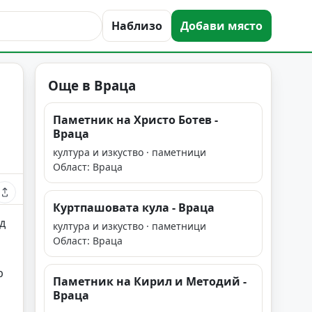
Наблизо
Добави място
Още в Враца
Паметник на Христо Ботев -
Враца
култура и изкуство · паметници
Област: Враца
Куртпашовата кула - Враца
д
култура и изкуство · паметници
Област: Враца
р
Паметник на Кирил и Методий -
Враца