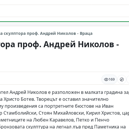
а скулптора проф. Андрей Николов - Враца
ора проф. Андрей Николов -
169
тел Андрей Николов е разположен в малката градина за
а Христо Ботев. Творецът е оставил значително
 му произведения са портретните бюстове на Иван
р Стамболийски, Стоян Михайловски, Кирил Христов, ца
а паметниците на Любен Каравелов, Петко и Пенчо
бронзовата скулптура на легнал лъв пред Паметника на