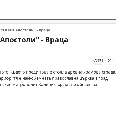
 "Свети Апостоли" - Враца
Апостоли" - Враца
171
ото, където преди това е стояла древна храмова сграда.
ериор, тя е най-обемната православна църква в град
анския митрополит Калиник, храмът е обявен за