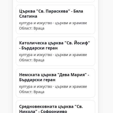
Църква "Св. Параскева" - Бяла
Слатина
култура и изкуство · църкви и храмове
Област: Враца
Католическа църква "Св. Йосиф"
- Бърдарски геран
култура и изкуство · църкви и храмове
Област: Враца
Немската църква "Дева Мария" -
Бърдарски геран
култура и изкуство · църкви и храмове
Област: Враца
Средновековната църква "Св.
Никола" - Софрониево