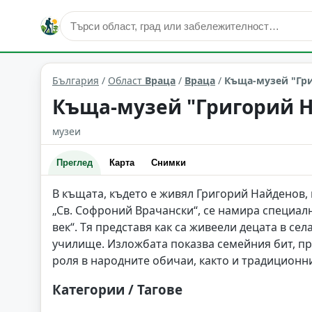
култура и изкуство
Враца
Област: Враца
България
/
Област
Враца
/
Враца
/
Къща-музей "Гри
Къща-музей "Григорий Н
музеи
Преглед
Карта
Снимки
В къщата, където е живял Григорий Найденов,
„Св. Софроний Врачански“, се намира специалн
век“. Тя представя как са живеели децата в се
училище. Изложбата показва семейния бит, пр
роля в народните обичаи, както и традиционн
Категории / Тагове