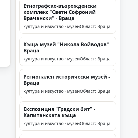
Етнографско-възрожденски
комплекс "Свети Софроний
Врачански" - Враца
култура и изкуство · музеи
Област: Враца
Къща-музей "Никола Войводов" -
Враца
култура и изкуство · музеи
Област: Враца
Регионален исторически музей -
Враца
култура и изкуство · музеи
Област: Враца
Експозиция "Градски бит" -
Капитанската къща
култура и изкуство · музеи
Област: Враца