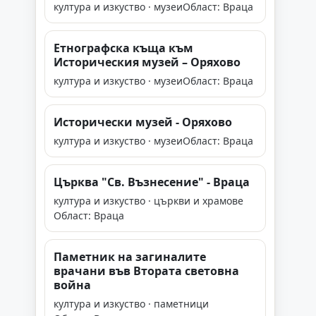
култура и изкуство · музеи
Област: Враца
Етнографска къща към
Историческия музей – Оряхово
култура и изкуство · музеи
Област: Враца
Исторически музей - Оряхово
култура и изкуство · музеи
Област: Враца
Църква "Св. Възнесение" - Враца
култура и изкуство · църкви и храмове
Област: Враца
Паметник на загиналите
врачани във Втората световна
война
култура и изкуство · паметници