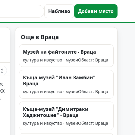
Наблизо
Добави място
Още в Враца
Музей на файтоните - Враца
култура и изкуство · музеи
Област: Враца
Къща-музей "Иван Замбин" -
Враца
кс
XX
култура и изкуство · музеи
Област: Враца
в
Kъща-музей "Димитраки
Хаджитошев" - Враца
култура и изкуство · музеи
Област: Враца