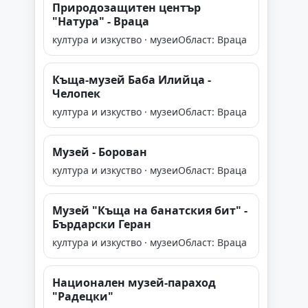
Природозащитен център
"Натура" - Враца
култура и изкуство · музеи
Област: Враца
Къща-музей Баба Илийца -
Челопек
култура и изкуство · музеи
Област: Враца
Музей - Борован
култура и изкуство · музеи
Област: Враца
Музей "Къща на банатския бит" -
Бърдарски Геран
култура и изкуство · музеи
Област: Враца
Национален музей-параход
"Радецки"