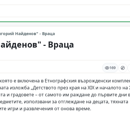
горий Найденов" - Враца
айденов" - Враца
169
 която е включена в Етнографския възрожденски компле
ата изложба „Детството през края на XIX и началото на 
лата и градовете – от самото им раждане до първите дни 
едметите, използвани за отглеждане на децата, тяхната
ите игри и развлечения от онова време.