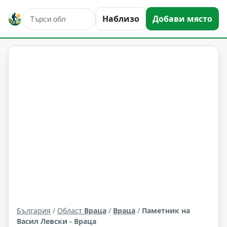
Наблизо
Добави място
култура и изкуство
Враца
Област: Враца
България
/
Област
Враца
/
Враца
/
Паметник на
Васил Левски - Враца