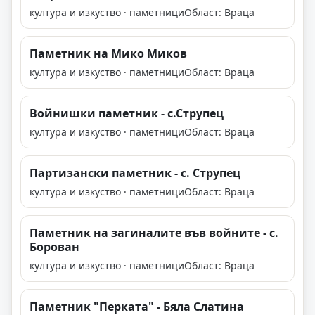
култура и изкуство · паметници
Област: Враца
Паметник на Мико Миков
култура и изкуство · паметници
Област: Враца
Войнишки паметник - с.Струпец
култура и изкуство · паметници
Област: Враца
Партизански паметник - с. Струпец
култура и изкуство · паметници
Област: Враца
Паметник на загиналите във войните - с.
Борован
култура и изкуство · паметници
Област: Враца
Паметник "Перката" - Бяла Слатина