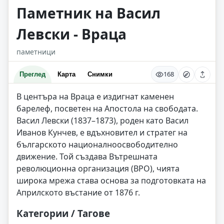
Паметник на Васил
Левски - Враца
паметници
168
Преглед
Карта
Снимки
В центъра на Враца е издигнат каменен
барелеф, посветен на Апостола на свободата.
Васил Левски (1837–1873), роден като Васил
Иванов Кунчев, е вдъхновител и стратег на
българското националноосвободително
движение. Той създава Вътрешната
революционна организация (ВРО), чията
широка мрежа става основа за подготовката на
Априлското въстание от 1876 г.
Категории / Тагове