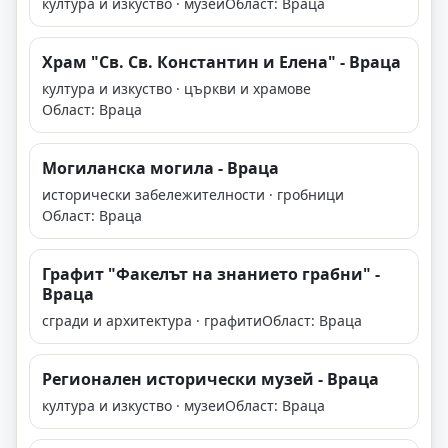
култура и изкуство · музеи
Област: Враца
Храм "Св. Св. Константин и Елена" - Враца
култура и изкуство · църкви и храмове
Област: Враца
Могиланска могила - Враца
исторически забележителности · гробници
Област: Враца
Графит "Факелът на знанието грабни" -
Враца
сгради и архитектура · графити
Област: Враца
Регионален исторически музей - Враца
култура и изкуство · музеи
Област: Враца