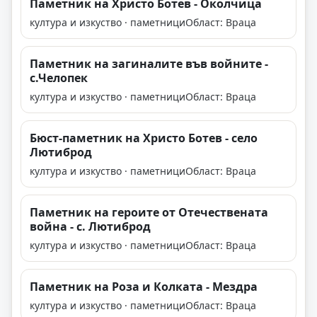
Паметник на Христо Ботев - Околчица
култура и изкуство · паметници
Област: Враца
Паметник на загиналите във войните -
с.Челопек
култура и изкуство · паметници
Област: Враца
Бюст-паметник на Христо Ботев - село
Лютиброд
култура и изкуство · паметници
Област: Враца
Паметник на героите от Отечествената
война - с. Лютиброд
култура и изкуство · паметници
Област: Враца
Паметник на Роза и Колката - Мездра
култура и изкуство · паметници
Област: Враца