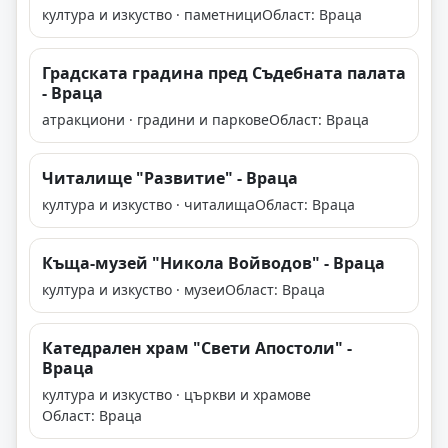
култура и изкуство · паметници
Област: Враца
Градската градина пред Съдебната палата
- Враца
атракциони · градини и паркове
Област: Враца
Читалище "Развитие" - Враца
култура и изкуство · читалища
Област: Враца
Къща-музей "Никола Войводов" - Враца
култура и изкуство · музеи
Област: Враца
Катедрален храм "Свети Апостоли" -
Враца
култура и изкуство · църкви и храмове
Област: Враца