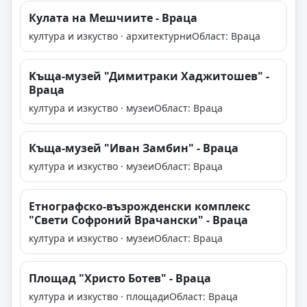
Кулата на Мешчиите - Враца
култура и изкуство · архитектурни
Област: Враца
Kъща-музей "Димитраки Хаджитошев" -
Враца
култура и изкуство · музеи
Област: Враца
Къща-музей "Иван Замбин" - Враца
култура и изкуство · музеи
Област: Враца
Етнографско-възрожденски комплекс
"Свети Софроний Врачански" - Враца
култура и изкуство · музеи
Област: Враца
Площад "Христо Ботев" - Враца
култура и изкуство · площади
Област: Враца