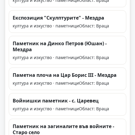
култура и изкуство · паметници
Област: Враца
Експозиция "Скулптурите" - Мездра
култура и изкуство · паметници
Област: Враца
Паметник на Динко Петров (Юшан) -
Мездра
култура и изкуство · паметници
Област: Враца
Паметна плоча на Цар Борис III - Мездра
култура и изкуство · паметници
Област: Враца
Войнишки паметник - с. Царевец
култура и изкуство · паметници
Област: Враца
Паметник на загиналите във войните -
Старо село