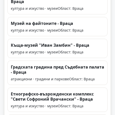
Враца
култура и изкуство · музеи
Област: Враца
Музей на файтоните - Враца
култура и изкуство · музеи
Област: Враца
Къща-музей "Иван Замбин" - Враца
култура и изкуство · музеи
Област: Враца
Градската градина пред Съдебната палата
- Враца
атракциони · градини и паркове
Област: Враца
Етнографско-възрожденски комплекс
"Свети Софроний Врачански" - Враца
култура и изкуство · музеи
Област: Враца