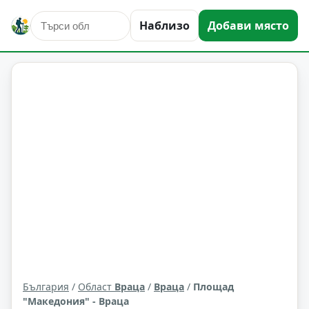
Наблизо
Добави място
култура и изкуство
Враца
Област: Враца
България
/
Област
Враца
/
Враца
/
Площад
"Македония" - Враца