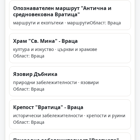
Опознавателен маршрут "Антична и
средновековна Вратица"
маршрути и екопътеки · маршрути
Област: Враца
Храм "Св. Мина" - Враца
култура и изкуство · църкви и храмове
Област: Враца
Язовир Дъбника
природни забележителности · язовири
Област: Враца
Крепост "Вратица" - Враца
исторически забележителности · крепости и руини
Област: Враца