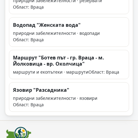
природни забележителности · резервати
Област: Враца
Водопад "Женската вода"
природни забележителности · водопади
Област: Враца
Маршрут "Ботев път - гр. Враца - м.
Йолковица - вр. Околчица"
маршрути и екопътеки · маршрути
Област: Враца
Язовир "Разсадника"
природни забележителности · язовири
Област: Враца