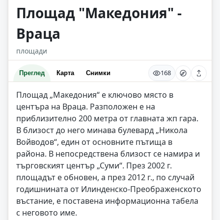
Площад "Македония" -
Враца
площади
168
Преглед
Карта
Снимки
Площад „Македония“ е ключово място в
центъра на Враца. Разположен е на
приблизително 200 метра от главната жп гара.
В близост до него минава булевард „Никола
Войводов“, един от основните пътища в
района. В непосредствена близост се намира и
търговският център „Суми“. През 2002 г.
площадът е обновен, а през 2012 г., по случай
годишнината от Илинденско-Преображенското
въстание, е поставена информационна табела
с неговото име.