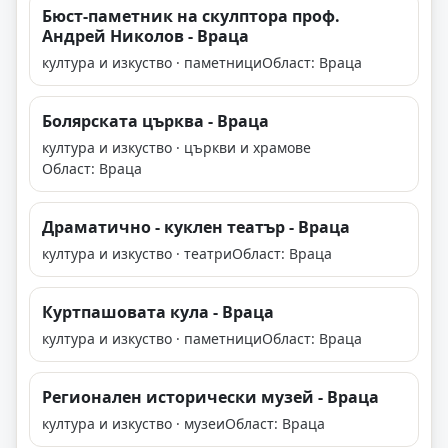
Бюст-паметник на скулптора проф.
Андрей Николов - Враца
култура и изкуство · паметници
Област: Враца
Болярската църква - Враца
култура и изкуство · църкви и храмове
Област: Враца
Драматично - куклен театър - Враца
култура и изкуство · театри
Област: Враца
Куртпашовата кула - Враца
култура и изкуство · паметници
Област: Враца
Регионален исторически музей - Враца
култура и изкуство · музеи
Област: Враца