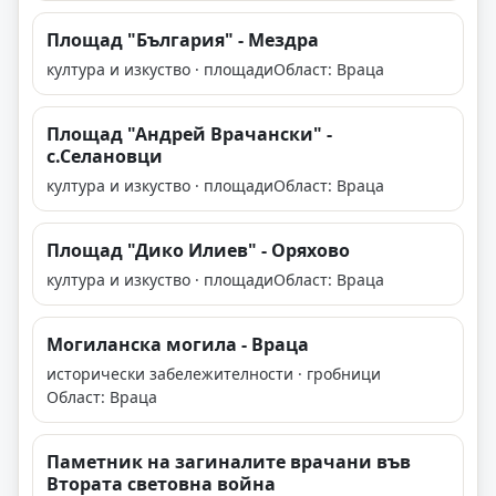
Площад "България" - Мездра
култура и изкуство · площади
Област: Враца
Площад "Андрей Врачански" -
с.Селановци
култура и изкуство · площади
Област: Враца
Площад "Дико Илиев" - Оряхово
култура и изкуство · площади
Област: Враца
Могиланска могила - Враца
исторически забележителности · гробници
Област: Враца
Паметник на загиналите врачани във
Втората световна война