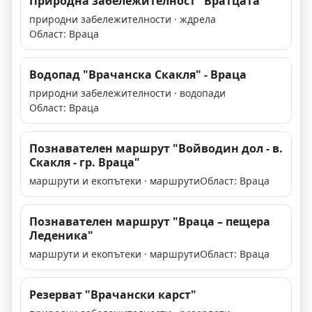
Природна забележителност "Вратцата"
природни забележителности · ждрела
Област: Враца
Водопад "Врачанска Скакля" - Враца
природни забележителности · водопади
Област: Враца
Познавателен маршрут "Войводин дол - в.
Скакля - гр. Враца"
маршрути и екопътеки · маршрути
Област: Враца
Познавателен маршрут "Враца – пещера
Леденика"
маршрути и екопътеки · маршрути
Област: Враца
Резерват "Врачански карст"