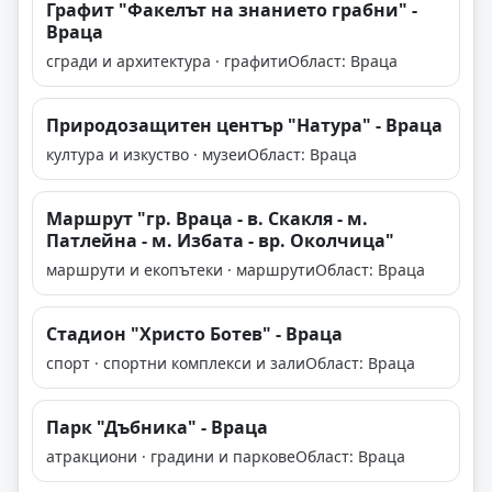
Графит "Факелът на знанието грабни" -
Враца
сгради и архитектура · графити
Област: Враца
Природозащитен център "Натура" - Враца
култура и изкуство · музеи
Област: Враца
Маршрут "гр. Враца - в. Скакля - м.
Патлейна - м. Избата - вр. Околчица"
маршрути и екопътеки · маршрути
Област: Враца
Стадион "Христо Ботев" - Враца
спорт · спортни комплекси и зали
Област: Враца
Парк "Дъбника" - Враца
атракциони · градини и паркове
Област: Враца