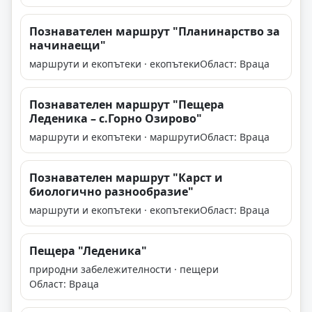
Познавателен маршрут "Планинарство за
начинаещи"
маршрути и екопътеки · екопътеки
Област: Враца
Познавателен маршрут "Пещера
Леденика – с.Горно Озирово"
маршрути и екопътеки · маршрути
Област: Враца
Познавателен маршрут "Карст и
биологично разнообразие"
маршрути и екопътеки · екопътеки
Област: Враца
Пещера "Леденика"
природни забележителности · пещери
Област: Враца