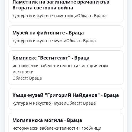
Паметник на загиналите врачани във
Втората световна война
култура и изкуство · паметници
Област: Враца
Музей на файтоните - Враца
култура и изкуство · музеи
Област: Враца
Комплекс "Вестителят" - Враца
исторически забележителности · исторически
местности
Област: Враца
Къща-музей "Григорий Найденов" - Враца
култура и изкуство · музеи
Област: Враца
Могиланска могила - Враца
исторически забележителности · гробници