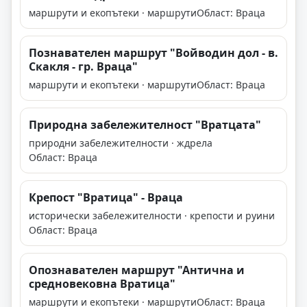
маршрути и екопътеки · маршрути
Област: Враца
Познавателен маршрут "Войводин дол - в.
Скакля - гр. Враца"
маршрути и екопътеки · маршрути
Област: Враца
Природна забележителност "Вратцата"
природни забележителности · ждрела
Област: Враца
Крепост "Вратица" - Враца
исторически забележителности · крепости и руини
Област: Враца
Опознавателен маршрут "Антична и
средновековна Вратица"
маршрути и екопътеки · маршрути
Област: Враца