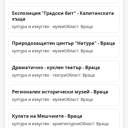
Експозиция "Градски бит" - Капитанската
къща
култура и изкуство · музеи
Област: Враца
Природозащитен център "Натура" - Враца
култура и изкуство · музеи
Област: Враца
Драматично - куклен театър - Враца
култура и изкуство · театри
Област: Враца
Регионален исторически музей - Враца
култура и изкуство · музеи
Област: Враца
Кулата на Мешчиите - Враца
култура и изкуство · архитектурни
Област: Враца