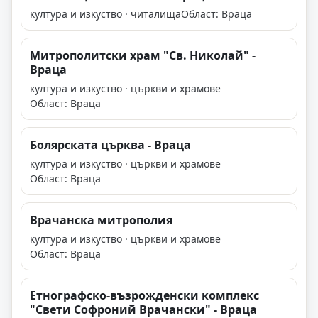
култура и изкуство · читалища
Област: Враца
Митрополитски храм "Св. Николай" -
Враца
култура и изкуство · църкви и храмове
Област: Враца
Болярската църква - Враца
култура и изкуство · църкви и храмове
Област: Враца
Врачанска митрополия
култура и изкуство · църкви и храмове
Област: Враца
Етнографско-възрожденски комплекс
"Свети Софроний Врачански" - Враца