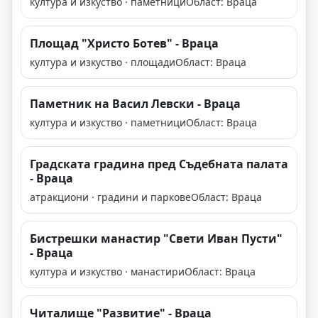
култура и изкуство · паметници
Област: Враца
Площад "Христо Ботев" - Враца
култура и изкуство · площади
Област: Враца
Паметник на Васил Левски - Враца
култура и изкуство · паметници
Област: Враца
Градската градина пред Съдебната палата
- Враца
атракциони · градини и паркове
Област: Враца
Бистрешки манастир "Свети Иван Пусти"
- Враца
култура и изкуство · манастири
Област: Враца
Читалище "Развитие" - Враца