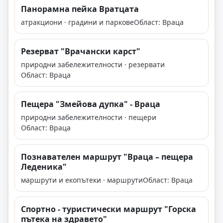
Панорамна пейка Вратцата
атракциони · градини и паркове
Област: Враца
Резерват "Врачански карст"
природни забележителности · резервати
Област: Враца
Пещера "Змейова дупка" - Враца
природни забележителности · пещери
Област: Враца
Познавателен маршрут "Враца – пещера
Леденика"
маршрути и екопътеки · маршрути
Област: Враца
Спортно - туристически маршрут "Горска
пътека на здравето"