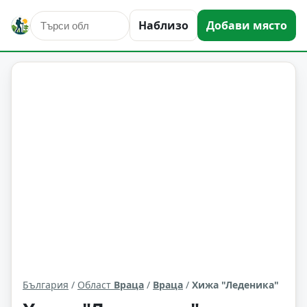
Наблизо
Добави място
места за подслон
Враца
Област: Враца
България
/
Област
Враца
/
Враца
/
Хижа "Леденика"