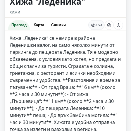
Хижа "Леденика"
хижи
169
Преглед
Карта
Снимки
Хижа „Леденика“ се намира в района
Леденишки валог, на само няколко минути от
паркинга до пещерата Леденика. Тя е модерно
обзаведена, с условия като хотел, но предлага и
общи спални за туристи. Сградата е солидна,
триетажна, с ресторант и всички необходими
съвременни удобства. **Разстояния и време за
пътуване:** - От град Враца: **16 км** (около
**2 часа и 30 минути**); - От хижа
„Пършевица“: **11 км** (около **2 часа и 30
минути**); - До пещерата Леденика: **10
минути** пеша; - До връх Замбина могила: **1
час и 30 минути**. Хижата е удобна отправна
точка за излети и разходки в региона.